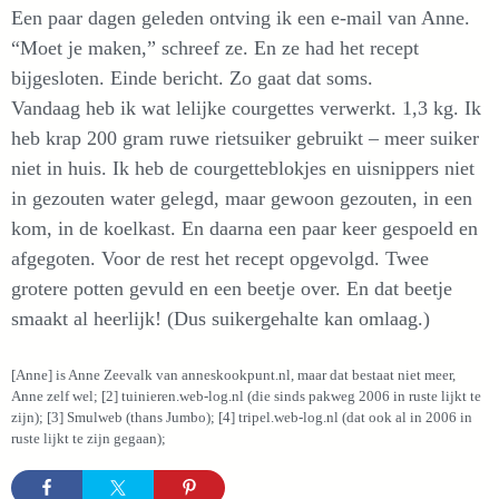
Een paar dagen geleden ontving ik een e-mail van Anne.
“Moet je maken,” schreef ze. En ze had het recept
bijgesloten. Einde bericht. Zo gaat dat soms.
Vandaag heb ik wat lelijke courgettes verwerkt. 1,3 kg. Ik
heb krap 200 gram ruwe rietsuiker gebruikt – meer suiker
niet in huis. Ik heb de courgetteblokjes en uisnippers niet
in gezouten water gelegd, maar gewoon gezouten, in een
kom, in de koelkast. En daarna een paar keer gespoeld en
afgegoten. Voor de rest het recept opgevolgd. Twee
grotere potten gevuld en een beetje over. En dat beetje
smaakt al heerlijk! (Dus suikergehalte kan omlaag.)
[Anne] is Anne Zeevalk van anneskookpunt.nl, maar dat bestaat niet meer,
Anne zelf wel; [2] tuinieren.web-log.nl (die sinds pakweg 2006 in ruste lijkt te
zijn); [3] Smulweb (thans Jumbo); [4] tripel.web-log.nl (dat ook al in 2006 in
ruste lijkt te zijn gegaan);