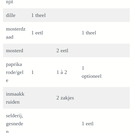
njit
dille
1 theel
mosterdz
1 eetl
1 theel
aad
mosterd
2 eetl
paprika
1
rode/gel
1
1 à 2
optioneel
e
inmaakk
2 zakjes
ruiden
selderij,
gesnede
1 eetl
n