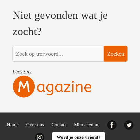
Niet gevonden wat je
zocht?
Zoeken
Lees ons
Facebook
Twi
Home
Over ons
Contact
Mijn account
Instagram
Word je onze vriend?