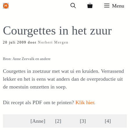
Ga
Menu
naar
de
Courgettes in het zuur
inhoud
20 juli 2009
door
Norbert Mergen
Bron: Anne Zeevalk en andere
Courgettes in zoetzuur met wat ui en kruiden. Verrassend
lekker en het is eens wat anders dan de overproductie uit
de moestuin omzetten in soep.
Dit recept als PDF om te printen?
Klik hier
.
[Anne]
[2]
[3]
[4]