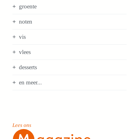
groente
noten
vis
vlees
desserts
en meer...
Lees ons