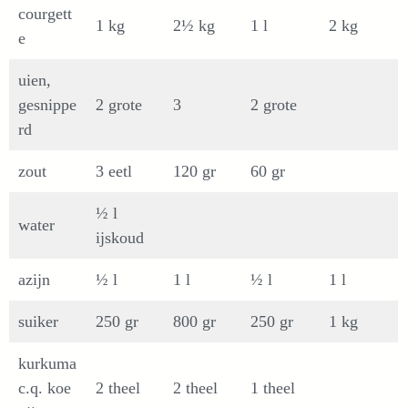
courgett
1 kg
2½ kg
1 l
2 kg
e
uien,
gesnippe
2 grote
3
2 grote
rd
zout
3 eetl
120 gr
60 gr
½ l
water
ijskoud
azijn
½ l
1 l
½ l
1 l
suiker
250 gr
800 gr
250 gr
1 kg
kurkuma
c.q. koe
2 theel
2 theel
1 theel