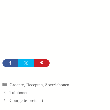
Categorieën
Groente
,
Recepten
,
Sperziebonen
Tuinbonen
Courgette-preitaart