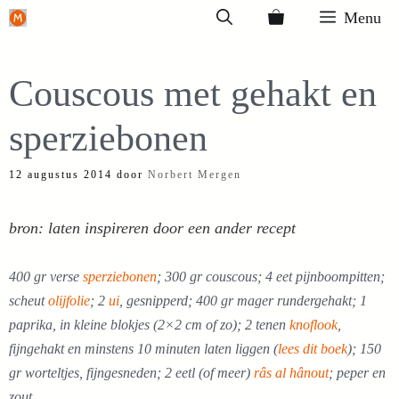
Ga
Menu
naar
de
Couscous met gehakt en
inhoud
sperziebonen
12 augustus 2014
door
Norbert Mergen
bron: laten inspireren door een ander recept
400 gr verse
sperziebonen
; 300 gr couscous; 4 eet pijnboompitten;
scheut
olijfolie
; 2
ui
, gesnipperd; 400 gr mager rundergehakt; 1
paprika, in kleine blokjes (2×2 cm of zo); 2 tenen
knoflook
,
fijngehakt en minstens 10 minuten laten liggen (
lees dit boek
); 150
gr worteltjes, fijngesneden; 2 eetl (of meer)
râs al hânout
; peper en
zout