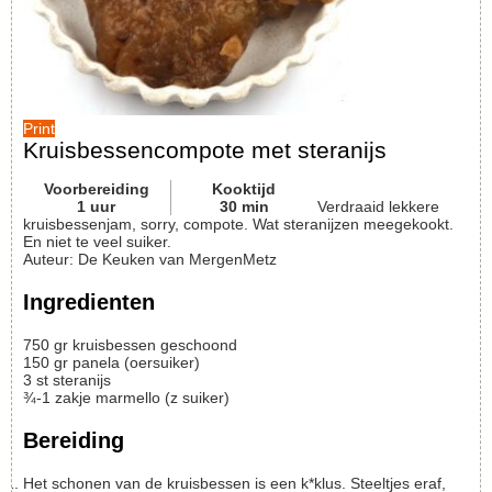
Print
Kruisbessencompote met steranijs
Voorbereiding
Kooktijd
1
uur
30
min
Verdraaid lekkere
kruisbessenjam, sorry, compote. Wat steranijzen meegekookt.
En niet te veel suiker.
Auteur
:
De Keuken van MergenMetz
Ingredienten
750
gr
kruisbessen
geschoond
150
gr
panela (oersuiker)
3
st
steranijs
¾-1
zakje
marmello (z suiker)
Bereiding
Het schonen van de kruisbessen is een k*klus. Steeltjes eraf,