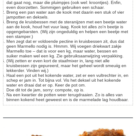
dat gaat nog, maar die pluimpjes (ook wel: kroontjes). Enfin,
even doorzetten. Sommigen gebruiken een schaar.
Breng een pan water aan de kook met daarin een stuk of vier
jampotten en deksels.
Breng de kruisbessen met de steranijzen met een beetje water
aan de kook, houd het vuur laag. Kook tot alles zo'n beetje is
opgengebarsten. (Wij zijn ongeduldig en helpen een beetje met
een stamper.)
Men zegt dat er voldoende pectine in kruisbessen zit, dus dat
geen Marmello nodig is. Hmmm. Wij voegen driekwart zakje
Marmello toe – dat is voor een kg, maar water, bessen en
suiker maken wel een kg. Zie gebruiksaanwijzing verpakking.
(Wij zetten er even kort de staafmixer in, lang niet alle
kruisbessen zijn gepureerd, maar het geheel wordt smeuiig en
lekkerder. Vinden wij.)
Haal een pot uit het kokende water, zet er een vultrechter in, en
schep er jam in. Tot bijna vol. Vis het deksel uit het kokende
water en draai dat er op. Keer de pot om.
Doe dit tot de jam, sorry: compote, op is.
Na een kwartier de potten weer terugdraaien. Zo is alles van
binnen kokend heet geweest en is de marmelade lag houdbaar.