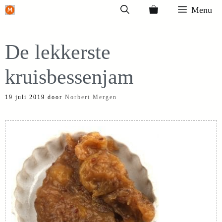
Ga
Menu
naar
de
De lekkerste
inhoud
kruisbessenjam
19 juli 2019
door
Norbert Mergen