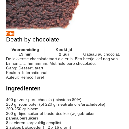
Print
Death by chocolate
Voorbereiding
Kooktijd
15
min
2
uur
Gateau au chocolat.
De lekkerste chocoladetaart die er is. Een beetje klef nog van
binnen…… hmmmmm. Met hele pure chocolade.
Gang:
Dessert, taart
Keuken:
Internationaal
Auteur
:
Remco Turel
Ingredienten
400
gr
zeer pure chocola (minstens 80%)
250
gr
roomboter (of 220 gr neutrale olie/arachideolie)
200-250
gr
bloem
300
gr
fijne suiker of basterdsuiker (wij gebruiken
panela/oersuiker)
8
st
eieren zorgvuldig gesplitst
2
zakjes
bakpoeder (= 2 x 16 gram)