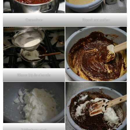
Gesmolten
Eigeel met suiker
Bloem bij de chocola
Stijfgekopt eiwit