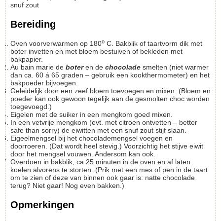
snuf
zout
Bereiding
o
Oven voorverwarmen op 180
C. Bakblik of taartvorm dik met
boter invetten en met bloem bestuiven of bekleden met
bakpapier.
Au bain marie de
boter
en de
chocolade
smelten (niet warmer
dan ca. 60 á 65 graden – gebruik een kookthermometer) en het
bakpoeder bijvoegen.
Geleidelijk door een zeef bloem toevoegen en mixen. (Bloem en
poeder kan ook gewoon tegelijk aan de gesmolten choc worden
toegevoegd.)
Eigelen met de suiker in een mengkom goed mixen.
In een vetvrije mengkom (evt. met citroen ontvetten – better
safe than sorry) de eiwitten met een snuf zout stijf slaan.
Eigeelmengsel bij het chocolademengsel voegen en
doorroeren. (Dat wordt heel stevig.) Voorzichtig het stijve eiwit
door het mengsel vouwen. Andersom kan ook.
Overdoen in bakblik, ca 25 minuten in de oven en af laten
koelen alvorens te storten. (Prik met een mes of pen in de taart
om te zien of deze van binnen ook gaar is: natte chocolade
terug? Niet gaar! Nog even bakken.)
Opmerkingen