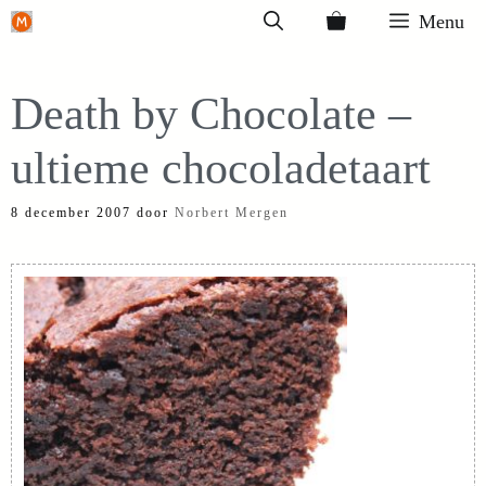
Ga
Menu
naar
de
Death by Chocolate –
inhoud
ultieme chocoladetaart
8 december 2007
door
Norbert Mergen