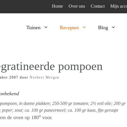
Home
Over ons
Contact
Mijn acc
Tuinen
Recepten
Blog
Heesters
Bijzonder en apart
Klimplanten
Kruiden
gratineerde pompoen
Kruiden
Peulgroenten
mber 2007
door
Norbert Mergen
Moestuin
Tomaten
Verfplanten
Vruchtgewassen
 onbekend
Voedselbos
Wortelgroenten
pompoen, in dunne plakken; 250-500 gr tomaten; 2½ eetl olie; 200 gr ui
Bladgroenten
; peper; zout; ca. 100 gr paneermeel; ca. 100 gr kaas, fijn geraspt
o
rm de oven op 180
voor.