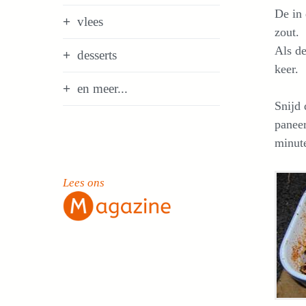
De in
vlees
zout.
Als de
desserts
keer.
en meer...
Snijd
paneer
minute
Lees ons