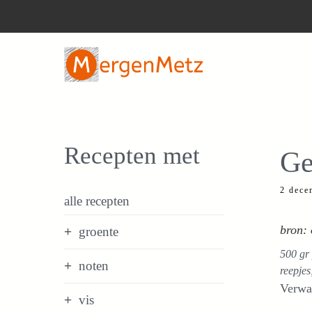
Ga
naar
de
inhoud
Recepten met
Ge
2 dece
alle recepten
bron:
groente
500 gr 
noten
reepjes
Verwa
vis