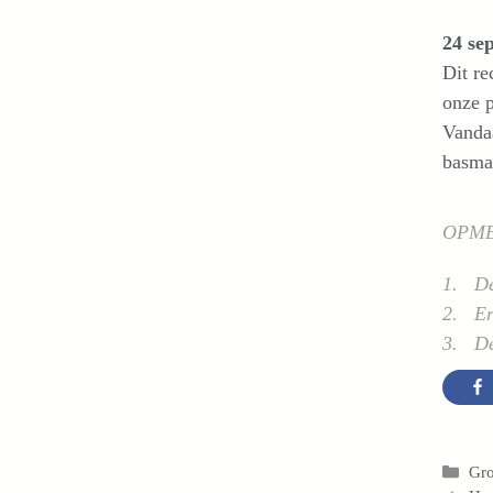
24 se
Dit re
onze p
Vandaa
basmat
OPM
1. De 
2. Er 
3. De 
Cat
Gro