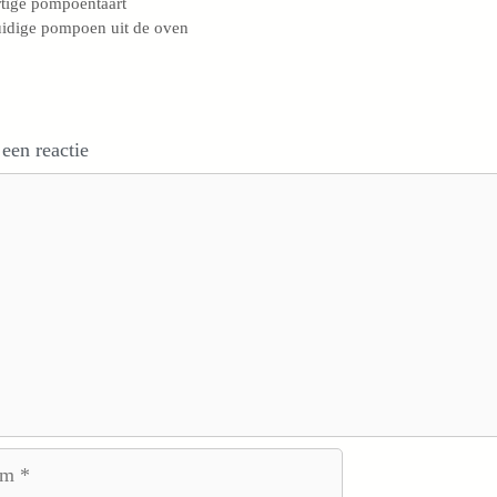
tige pompoentaart
idige pompoen uit de oven
 een reactie
e