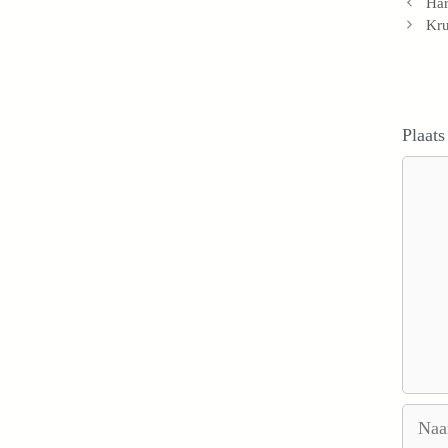
Har
Kru
Plaats
Reacti
Naam