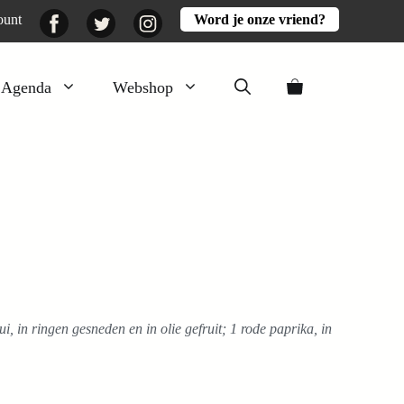
Facebook
Twitter
Instagram
ount
Word je onze vriend?
Agenda
Webshop
Veluwezomer
Aarde en mest
Activiteiten
Boeken
Mooi
Lekker
, in ringen gesneden en in olie gefruit; 1 rode paprika, in