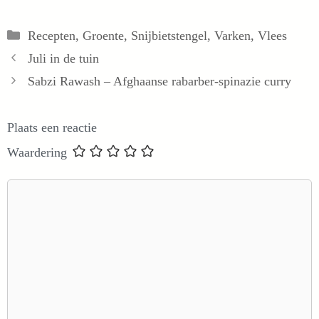
Categorieën
Recepten
,
Groente
,
Snijbietstengel
,
Varken
,
Vlees
Juli in de tuin
Sabzi Rawash – Afghaanse rabarber-spinazie curry
Plaats een reactie
Waardering
Reactie