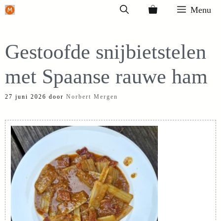
Ga
Menu
naar
de
Gestoofde snijbietstelen
inhoud
met Spaanse rauwe ham
27 juni 2026
door
Norbert Mergen