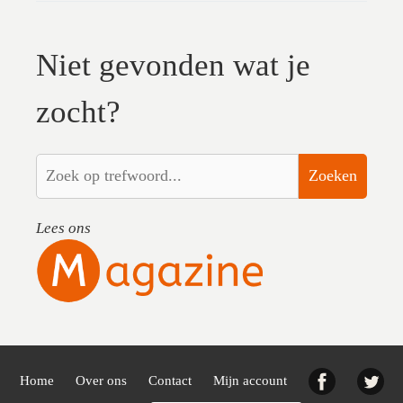
Niet gevonden wat je
zocht?
Zoeken
Lees ons
Facebook
Twi
Home
Over ons
Contact
Mijn account