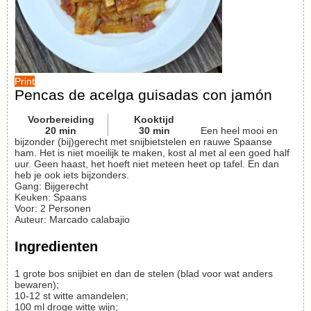
Print
Pencas de acelga guisadas con jamón
Voorbereiding
Kooktijd
20
min
30
min
Een heel mooi en
bijzonder (bij)gerecht met snijbietstelen en rauwe Spaanse
ham. Het is niet moeilijk te maken, kost al met al een goed half
uur. Geen haast, het hoeft niet meteen heet op tafel. En dan
heb je ook iets bijzonders.
Gang:
Bijgerecht
Keuken:
Spaans
Voor
:
2
Personen
Auteur
:
Marcado calabajio
Ingredienten
1
grote bos
snijbiet en dan de stelen (blad voor wat anders
bewaren);
10-12
st
witte amandelen;
100
ml
droge witte wijn;