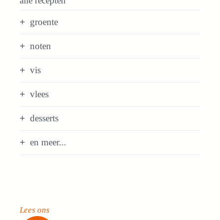
alle recepten
groente
noten
vis
vlees
desserts
en meer...
Lees ons