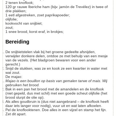
2
tenen
knoflook;
120
gr
rauwe Iberiche ham (bijv. jamón de Trevélez)
in twee of
drie plakken;
1
eetl
afgestreken, zoet paprikapoeder;
olijfolie;
kookvocht van snijbiet;
zout;
1
snee
brood, korst eraf, in brokjes;
Bereiding
De snijbietstelen vlak bij het groene gedeelte afsnijden,
verwijder donkere delen, ontdoe ze met behulp van een mesje
van de vezels. (Het bladgroen bewaren voor een ander
gerecht.)
Snijd de stukken, was ze en kook ze een kwartier in water met
wat zout.
De majao:
Majao is een bouillon op basis van gemalen tarwe of mais. Wij
gebruiken het brood.
Bak in een pan het brood met de amandelen en de knoflook
(niet gepeld, dus met schil) met een goede scheut olijfolie (het
brood slurpt de olie op).
Als alles goudbruin is (dus niet aangebrand – de knoflook heeft
daar iets langer voor nodig), vuur uit en wat laten afkoelen.
Pel de knoflooktenen. Doe alles in een vijzel en stamp het fijn.
Zet dit apart.