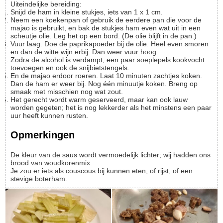
Uiteindelijke bereiding:
Snijd de ham in kleine stukjes, iets van 1 x 1 cm.
Neem een koekenpan of gebruik de eerdere pan die voor de
majao is gebruikt, en bak de stukjes ham even wat uit in een
scheutje olie. Leg het op een bord. (De olie blijft in de pan.)
Vuur laag. Doe de paprikapoeder bij de olie. Heel even smoren
en dan de witte wijn erbij. Dan weer vuur hoog.
Zodra de alcohol is verdampt, een paar soeplepels kookvocht
toevoegen en ook de snijbietstengels.
En de majao erdoor roeren. Laat 10 minuten zachtjes koken.
Dan de ham er weer bij. Nog één minuutje koken. Breng op
smaak met misschien nog wat zout.
Het gerecht wordt warm geserveerd, maar kan ook lauw
worden gegeten; het is nog lekkerder als het minstens een paar
uur heeft kunnen rusten.
Opmerkingen
De kleur van de saus wordt vermoedelijk lichter; wij hadden ons
brood van woudkorenmix.
Je zou er iets als couscous bij kunnen eten, of rijst, of een
stevige boterham.