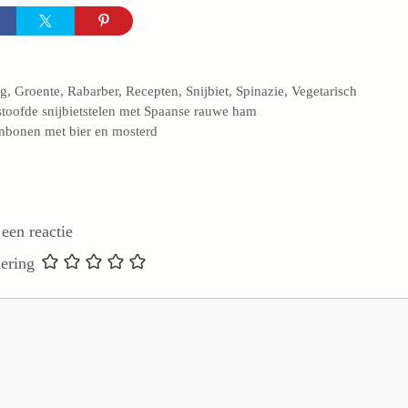
egorieën
og
,
Groente
,
Rabarber
,
Recepten
,
Snijbiet
,
Spinazie
,
Vegetarisch
toofde snijbietstelen met Spaanse rauwe ham
nbonen met bier en mosterd
 een reactie
ering
e