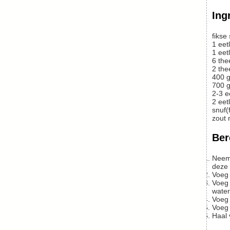
Ing
fikse
1
eetl
1
eetl
6
the
2
the
400
g
700
g
2-3
e
2
eetl
snuf(
zout 
Ber
Neem een ruime gietijzeren pan. Verhit de olie op middelhoog vuur tot deze bijna begint te roken. Voeg de knoflook en ui toe en bak
deze 
Voeg
Voeg ½ kopje water toe en voeg de rabarber toe zodra het begint te sudderen. Laat 10 minuten koken en voeg indien nodig meer
water
Voeg
Voeg
Haal