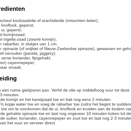
redienten
 scheut
koolzaadolie of arachideolie (misschien beter);
knoflook, geperst;
ui, geperst;
el
komijnzaad;
el
nigella-zaad (zwarte komijn);
r
rabarber, in stukjes van 1 cm;
r
spinazie (of snijbiet of Nieuw-Zeelandse spinazie), gewassen en geha
etl
oersuiker (panela, jaggery);
verse koriander, fijngehakt;
fen)
cayennepeper;
naar smaak;
eiding
3 minuten.
 de komijn en het karwijzaad toe en bak nog eens 2 minuten.
 toe om te voorkomen dat de ui, knoflook en kruiden aan de bodem van
 de gehakte spinazie toe en laat nog ongeveer 10 minuten koken tot de
 de suiker, koriander, cayennepeper en zout toe en laat nog 2-3 minut
 van het vuur en serveer direct.