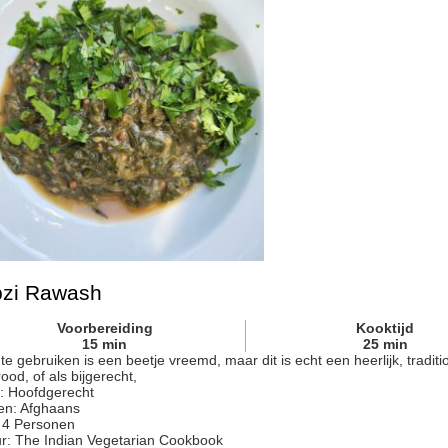
zi Rawash
Voorbereiding
Kooktijd
15
min
25
min
 te gebruiken is een beetje vreemd, maar dit is echt een heerlijk, traditi
rood, of als bijgerecht,
:
Hoofdgerecht
en:
Afghaans
:
4
Personen
r
:
The Indian Vegetarian Cookbook