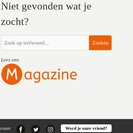
Niet gevonden wat je
zocht?
Zoeken
Lees ons
Facebook
Twitter
Instagram
ccount
Word je onze vriend?