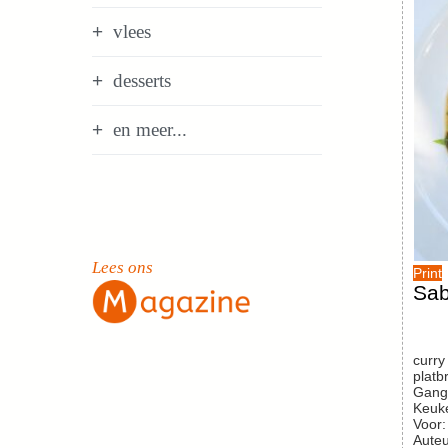
vlees
desserts
en meer...
Lees ons
Print
Sab
curry
platb
Gang
Keuk
Voor
Auteu