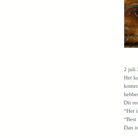
2 juli
Het ka
komen.
hebben
Dit re
“Het i
“Best 
Dan is