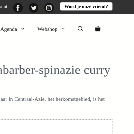
Facebook
Twitter
Instagram
ount
Word je onze vriend?
Agenda
Webshop
Veluwezomer
Aarde en mest
barber-spinazie curry
Activiteiten
Boeken
Mooi
ar in Centraal-Azië, het herkomstgebied, is het
Lekker