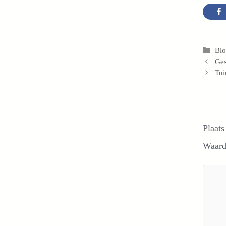
Cat
Bl
Ges
Tui
Plaats
Waard
Reacti