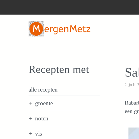
Ga
naar
de
inhoud
Recepten met
Sa
2 juli
alle recepten
Rabarb
groente
een gr
noten
vis