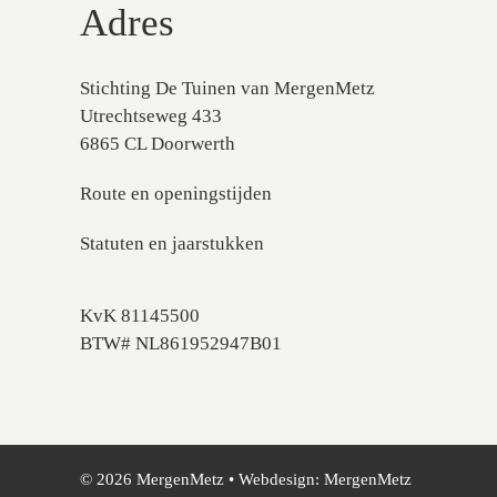
Adres
Stichting De Tuinen van MergenMetz
Utrechtseweg 433
6865 CL Doorwerth
Route en openingstijden
Statuten en jaarstukken
KvK 81145500
BTW# NL861952947B01
© 2026 MergenMetz • Webdesign:
MergenMetz