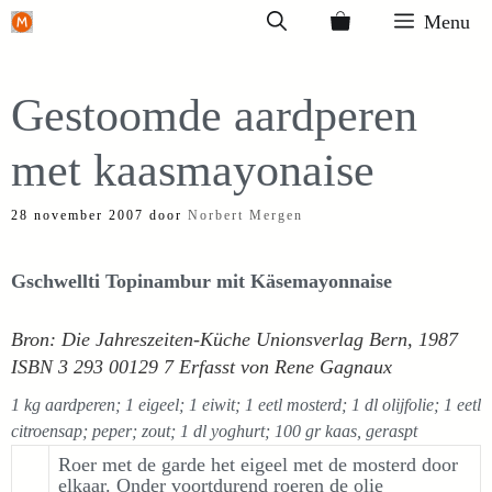
Ga
Menu
naar
de
Gestoomde aardperen
inhoud
met kaasmayonaise
28 november 2007
door
Norbert Mergen
Gschwellti Topinambur mit Käsemayonnaise
Bron: Die Jahreszeiten-Küche Unionsverlag Bern, 1987
ISBN 3 293 00129 7 Erfasst von Rene Gagnaux
1 kg aardperen; 1 eigeel; 1 eiwit; 1 eetl mosterd; 1 dl olijfolie; 1 eetl
citroensap; peper; zout; 1 dl yoghurt; 100 gr kaas, geraspt
Roer met de garde het eigeel met de mosterd door
elkaar. Onder voortdurend roeren de olie