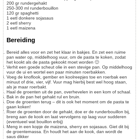
200
gr
rundergehakt
250-300
ml
runderbouillon
120
gr
spaghetti
1
eetl
donkere sojasaus
2
eetl
sherry
1
eetl
maizena
Bereiding
Bereid alles voor en zet het klaar in bakjes. En zet een ruime
pan water op, middelhoog vuur, om de pasta te koken, zodat
het kookt als de pasta gekookt moet worden 🙂
Verhit een goede scheut olie in een stevige pan. Op middelhoog
vuur de ui en wortel een paar minuten roerbakken.
Voeg de knoflook, gember en koolreepjes toe en roerbak een
minuut of drie, vier, vijf. Vuur mag hierbij best wel hoog staan,
als je maar roerbakt.
Haal de groenten uit de pan, overhevelen in een kom of schaal.
Bak in de pan het gehakt rul en bruin.
Doe de groenten terug – dit is ook het moment om de pasta te
gaan koken!
Roer de groenten door de gehakt, doe er de runderbouillon bij,
breng aan de kook en laat vervolgens op laag vuur sudderen
(eventueel wat bouillon erbij)
Meng in een kopje de maizena, sherry en sojasaus. Giet dit bij
de groentemassa. En houdt het aan de kook, dan wordt de
saus dikker