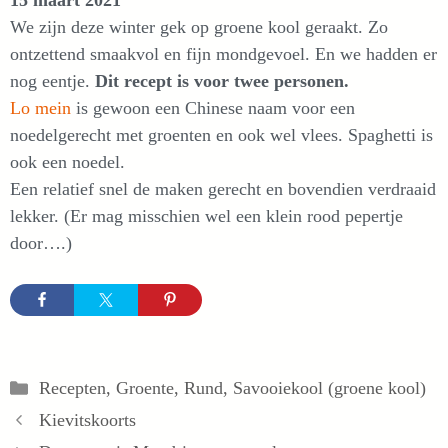
15 maart 2021
We zijn deze winter gek op groene kool geraakt. Zo
ontzettend smaakvol en fijn mondgevoel. En we hadden er
nog eentje.
Dit recept is voor twee personen.
Lo mein
is gewoon een Chinese naam voor een
noedelgerecht met groenten en ook wel vlees. Spaghetti is
ook een noedel.
Een relatief snel de maken gerecht en bovendien verdraaid
lekker. (Er mag misschien wel een klein rood pepertje
door….)
Categorieën
Recepten
,
Groente
,
Rund
,
Savooiekool (groene kool)
Kievitskoorts