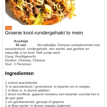
Print
Groene kool-rundergehakt lo mein
Kooktijd
30
min
Verrukkelijke Chinese roerbakschotel met
savooienkool, rundergehakt, een wortel, wat gember en
natuurlijk ui en knof. Half uurtje werk.
Gang:
Hoofdgerecht
Keuken:
Chinees, Chinese
Voor
:
2
Personen
Ingredienten
1
scheut
arachideolie
½
st
savooienkool / groenekool, in kwarten en in reepjes
1
st
fikse ui, in dunne plakken
2
tenen
knoflook, geperst
minstens een kwartier voordat het in
de pan gaat
2
cm
gemberwortel, geraspt of geperst
1
st
fikse wortel, in dunne reepjes (julienne)