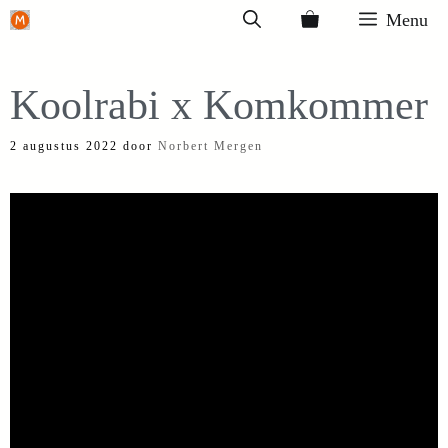
Ga
Menu
naar
de
Koolrabi x Komkommer
inhoud
2 augustus 2022
door
Norbert Mergen