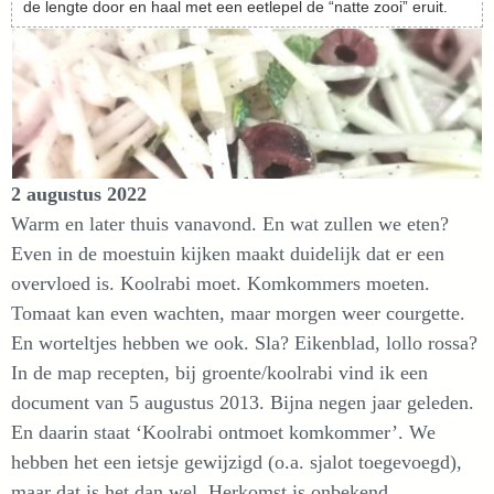
de lengte door en haal met een eetlepel de “natte zooi” eruit.
2 augustus 2022
Warm en later thuis vanavond. En wat zullen we eten?
Even in de moestuin kijken maakt duidelijk dat er een
overvloed is. Koolrabi moet. Komkommers moeten.
Tomaat kan even wachten, maar morgen weer courgette.
En worteltjes hebben we ook. Sla? Eikenblad, lollo rossa?
In de map recepten, bij groente/koolrabi vind ik een
document van 5 augustus 2013. Bijna negen jaar geleden.
En daarin staat ‘Koolrabi ontmoet komkommer’. We
hebben het een ietsje gewijzigd (o.a. sjalot toegevoegd),
maar dat is het dan wel. Herkomst is onbekend.