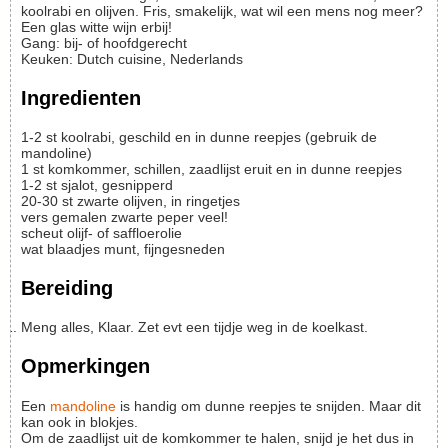
koolrabi en olijven. Fris, smakelijk, wat wil een mens nog meer?
Een glas witte wijn erbij!
Gang:
bij- of hoofdgerecht
Keuken:
Dutch cuisine, Nederlands
Ingredienten
1-2
st
koolrabi, geschild en in dunne reepjes
(gebruik de
mandoline)
1
st
komkommer, schillen, zaadlijst eruit en in dunne reepjes
1-2
st
sjalot, gesnipperd
20-30
st
zwarte olijven, in ringetjes
vers gemalen zwarte peper
veel!
scheut
olijf- of saffloerolie
wat
blaadjes munt, fijngesneden
Bereiding
Meng alles, Klaar. Zet evt een tijdje weg in de koelkast.
Opmerkingen
Een
mandoline
is handig om dunne reepjes te snijden. Maar dit
kan ook in blokjes.
Om de zaadlijst uit de komkommer te halen, snijd je het dus in