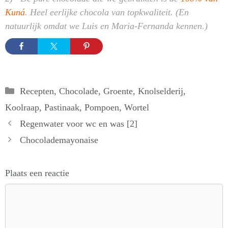
Kuná
. Heel eerlijke chocola van topkwaliteit. (En
natuurlijk omdat we Luis en Maria-Fernanda kennen.)
Categorieën
Recepten
,
Chocolade
,
Groente
,
Knolselderij
,
Koolraap
,
Pastinaak
,
Pompoen
,
Wortel
Regenwater voor wc en was [2]
Chocolademayonaise
Plaats een reactie
Reactie