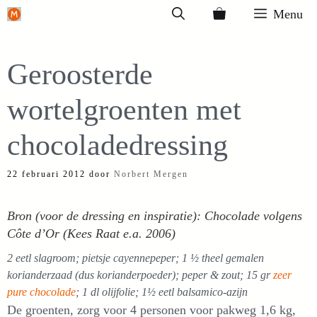
Ga
Menu
naar
de
Geroosterde
inhoud
wortelgroenten met
chocoladedressing
22 februari 2012
door
Norbert Mergen
Bron (voor de dressing en inspiratie): Chocolade volgens
Côte d’Or (Kees Raat e.a. 2006)
2 eetl slagroom; pietsje cayennepeper; 1 ½ theel gemalen
korianderzaad (dus korianderpoeder); peper & zout; 15 gr
zeer
pure chocolade
; 1 dl olijfolie; 1½ eetl balsamico-azijn
De groenten, zorg voor 4 personen voor pakweg 1,6 kg,