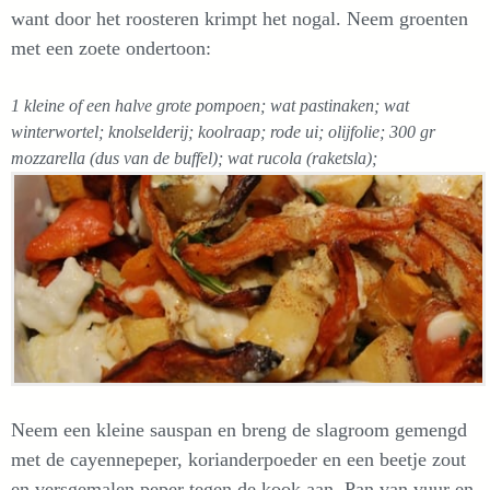
want door het roosteren krimpt het nogal. Neem groenten
met een zoete ondertoon:
1 kleine of een halve grote pompoen; wat pastinaken; wat
winterwortel; knolselderij; koolraap; rode ui; olijfolie; 300 gr
mozzarella (dus van de buffel); wat rucola (raketsla);
Neem een kleine sauspan en breng de slagroom gemengd
met de cayennepeper, korianderpoeder en een beetje zout
en versgemalen peper tegen de kook aan. Pan van vuur en