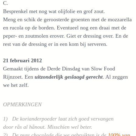
C.
Besprenkel met nog wat olijfolie en grof zout.
Meng en schik de geroosterde groenten met de mozzarella
en rucola op de borden. Eventueel nog een draai met de
peper- en zoutmolen erover. Giet er dressing over. En de
rest van de dressing er in een kom bij serveren.
21 februari 2012
Gemaakt tijdens de Derde Dinsdag van Slow Food
Rijnzoet. Een
uitzonderlijk geslaagd gerecht
. Al zeggen
we het zelf.
OPMERKINGEN
1) De korianderpoeder laat zich goed vervangen
door
râs
al hânout
. Misschien wel beter.
2) De pure chocolade die we gebruikten is de
100% van