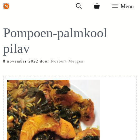
Ga
Menu
naar
de
Pompoen-palmkool
inhoud
pilav
8 november 2022
door
Norbert Mergen