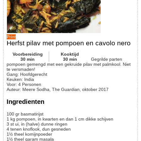
Print
Herfst pilav met pompoen en cavolo nero
Voorbereiding
Kooktijd
30
min
30
min
Gegrilde parten
pompoen gemengd met een gekruide pilav met palmkool. Niet
te versmaden!
Gang:
Hoofdgerecht
Keuken:
India
Voor
:
4
Personen
Auteur
:
Meere Sodha, The Guardian, oktober 2017
Ingredienten
100
gr
basmatirijst
1
kg
pompoen, in kwarten en dan 1 cm dikke schijven
3
st
ui, in (halve) dunne ringen
4
tenen
knoflook, dun gesneden
1½
theel
komijnpoeder
1½
theel
garam masala