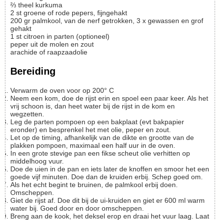
⅔
theel
kurkuma
2
st
groene of rode pepers, fijngehakt
200
gr
palmkool, van de nerf getrokken, 3 x gewassen en grof
gehakt
1
st
citroen in parten
(optioneel)
peper uit de molen en zout
arachide of raapzaadolie
Bereiding
Verwarm de oven voor op 200° C
Neem een kom, doe de rijst erin en spoel een paar keer. Als het
vrij schoon is, dan heet water bij de rijst in de kom en
wegzetten.
Leg de parten pompoen op een bakplaat (evt bakpapier
eronder) en besprenkel het met olie, peper en zout.
Let op de timing, afhankelijk van de dikte en grootte van de
plakken pompoen, maximaal een half uur in de oven.
In een grote stevige pan een fikse scheut olie verhitten op
middelhoog vuur.
Doe de uien in de pan en iets later de knoffen en smoor het een
goede vijf minuten. Doe dan de kruiden erbij. Schep goed om.
Als het echt begint te bruinen, de palmkool erbij doen.
Omscheppen.
Giet de rijst af. Doe dit bij de ui-kruiden en giet er 600 ml warm
water bij. Goed door en door omscheppen.
Breng aan de kook, het deksel erop en draai het vuur laag. Laat