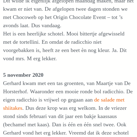
Dit wilde ik eigenlijk afgelopen maandag maken, maar het
kwam er niet van. De afgelopen twee dagen stonden we
met Chocoweb op het Origin Chocolate Event – tot ’s
avonds laat. Dus vandaag.
Het is een heerlijke schotel. Mooi bittertje afgewisseld
met de tortellini. En omdat de radicchio niet
voorgebakken is, heeft ze een beet èn nog kleur. Ja. Dit
vond mrs. M erg lekker.
5 november 2020
Gerhard kwam met een tas groenten, van Maartje van De
Horsterhof. Waaronder een mooie ronde bol radicchio. De
eigen radicchio is vrijwel op gegaan aan
de salade met
shiitakes
. Dus deze krop was erg welkom. In de vriezer
stond sinds februari van dit jaar een bakje kaassaus
(bechamel met kaas). Dan is één en één snel twee. Ook
Gerhard vond het erg lekker. Vreemd dat ik deze schotel