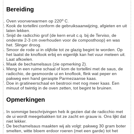
Bereiding
o
Oven voorverwarmen op 220
C.
Kook de tortellini conform de gebruiksaanwijzing, afgieten en uit
laten lekken.
Snijd de radicchio grof (de kern eruit c.q. bij de Terviso, de
onderste 2-3 cm overhouden voor de composthoop) en was
het. Slinger droog.
Smoor de rode ui in olijfolie tot ze glazig begint te worden. Op
het laatst de knoflook erbij en eigenlijk kan het vuur meteen uit.
Laat afkoelen.
Maak de bechamelsaus (zie opmerking 2).
Meng in een ruime schaal of kom de tortellini met de saus, de
radicchio, de gesmoorde ui en knoflook, flink wat peper en
pakweg een hand geraspte Parmezaanse kaas.
Doe in gratineerschaal en bestrooi met nog meer kaas. Een
minuut of twintig in de oven zetten, tot begint te bruinen.
Opmerkingen
In sommige beschrijvingen heb ik gezien dat de radicchio met
de ui wordt meegebakken tot ze zacht en grauw is. Ons lijkt dat
niet lekker.
De bechamelsaus maakten wij als volgt: pakweg 30 gram boter
smelten, witte bloem erdoor roeren (met een garde) tot het