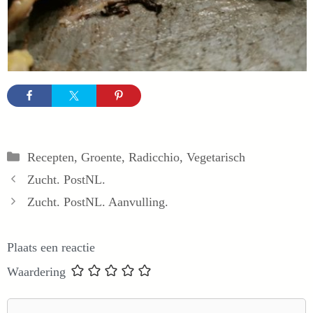
Categorieën
Recepten
,
Groente
,
Radicchio
,
Vegetarisch
Zucht. PostNL.
Zucht. PostNL. Aanvulling.
Plaats een reactie
Waardering
Reactie