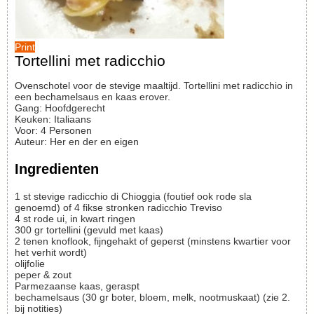
Print
Tortellini met radicchio
Ovenschotel voor de stevige maaltijd. Tortellini met radicchio in
een bechamelsaus en kaas erover.
Gang:
Hoofdgerecht
Keuken:
Italiaans
Voor
:
4
Personen
Auteur
:
Her en der en eigen
Ingredienten
1
st
stevige radicchio di Chioggia (foutief ook rode sla
genoemd) of 4 fikse stronken radicchio Treviso
4
st
rode ui, in kwart ringen
300
gr
tortellini (gevuld met kaas)
2
tenen
knoflook, fijngehakt of geperst (minstens kwartier voor
het verhit wordt)
olijfolie
peper & zout
Parmezaanse kaas, geraspt
bechamelsaus (30 gr boter, bloem, melk, nootmuskaat)
(zie 2.
bij notities)