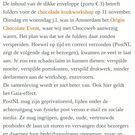
De inhoud van de dikke enveloppe (porto € 3) betreft
folders voor de
chocolade kookworkshop
op 11 november.
Dinsdag en woensdag j.l. was in Amsterdam het
Origin
Chocolate Event
, waar wij met Chocoweb aanwezig
waren. Het plan was dat we de folders daar zouden
verspreiden. Hoewel op tijd en correct verzonden (PostNL
zegt de volgende dag te bezorgen), kwamen ze veel te laat
aan. Je zou een schadeclaim in kunnen dienen: verspilde
moeite, verspilde portokosten, verspild drukwerk, minder
deelnemers aan de workshop, enzovoorts.
De samenleving wordt er niet beter van. Ook hier geldt
het Gaia-effect.
PostNL mag zijn geprivatiseerd, lijden onder de
achteruitgang van fysieke post versus e-mail en sociale
media. Ze mag ingrijpen, goede, oude, vertrouwde
postbodes de laan uit sturen en vervangen door bezorgers
en daarmee haar bedrijfsresultaten oppoetsen, maar op