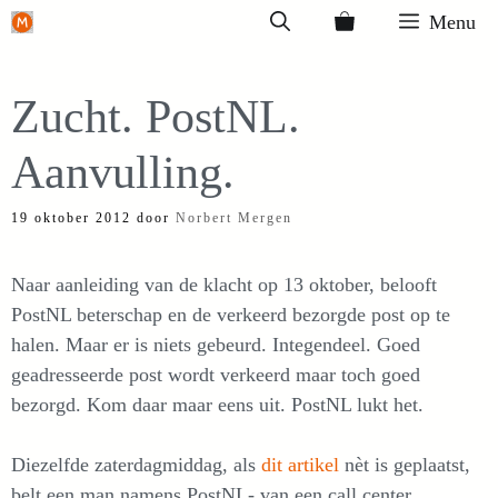
Ga
Menu
naar
de
Zucht. PostNL.
inhoud
Aanvulling.
19 oktober 2012
door
Norbert Mergen
Naar aanleiding van de klacht op 13 oktober, belooft
PostNL beterschap en de verkeerd bezorgde post op te
halen. Maar er is niets gebeurd. Integendeel. Goed
geadresseerde post wordt verkeerd maar toch goed
bezorgd. Kom daar maar eens uit. PostNL lukt het.
Diezelfde zaterdagmiddag, als
dit artikel
nèt is geplaatst,
belt een man namens PostNL- van een call center,