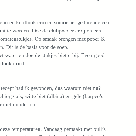
de ui en knoflook erin en smoor het gedurende een
gint te worden. Doe de chilipoeder erbij en een
 tomatenstukjes. Op smaak brengen met peper &
n. Dit is de basis voor de soep.
t water en doe de stukjes biet erbij. Even goed
oflookbrood.
t recept had ik gevonden, dus waarom niet nu?
chioggia’s, witte biet (albina) en gele (burpee’s
r niet minder om.
et deze temperaturen. Vandaag gemaakt met bull’s