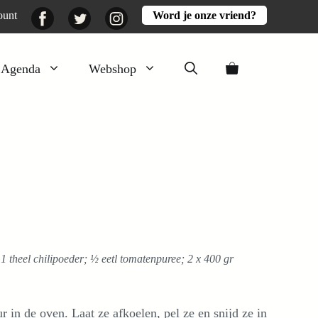
Facebook
Twitter
Instagram
ount
Word je onze vriend?
Agenda
Webshop
Veluwezomer
Aarde en mest
Activiteiten
Boeken
Mooi
Lekker
t; 1 theel chilipoeder; ½ eetl tomatenpuree; 2 x 400 gr
 in de oven. Laat ze afkoelen, pel ze en snijd ze in