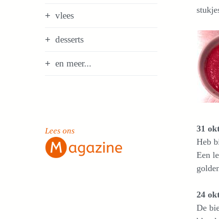
stukje
vlees
desserts
en meer...
31 ok
Lees ons
Heb bi
Een le
golden
24 ok
De bie