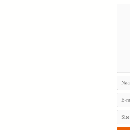
Reacti
Naam
E-
mail
Site