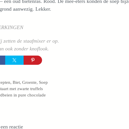
– een oud bietenras. Rood. De mee-eters konden de soep bijzo
rgrond aanwezig. Lekker.
ERKINGEN
 zetten de staafmixer er op.
n ook zonder knoflook.
egorieën
cepten
,
Biet
,
Groente
,
Soep
itaart met zwarte truffels
dbeien in pure chocolade
 een reactie