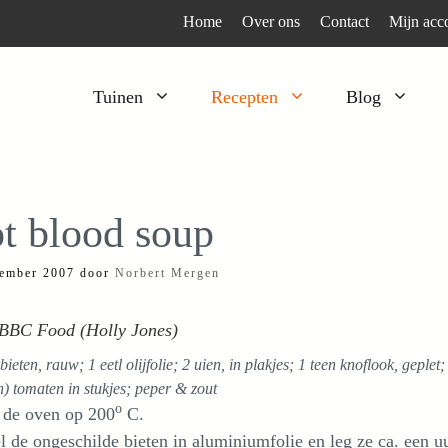
Home
Over ons
Contact
Mijn acc
Tuinen
Recepten
Blog
Heesters
Bijzonder en apart
Klimplanten
Kruiden
t blood soup
Kruiden
Peulgroenten
ember 2007
door
Norbert Mergen
Moestuin
Tomaten
Verfplanten
Vruchtgewassen
 BBC Food (Holly Jones)
Voedselbos
Wortelgroenten
bieten, rauw; 1 eetl olijfolie; 2 uien, in plakjes; 1 teen knoflook, geple
Bladgroenten
n) tomaten in stukjes; peper & zout
o
 de oven op 200
C.
 de ongeschilde bieten in aluminiumfolie en leg ze ca. een uur