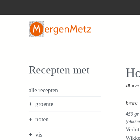
Ga
naar
de
inhoud
Recepten met
Ho
28 nov
alle recepten
bron:
groente
450 gr 
noten
(blikke
Verhit
vis
Wikkel