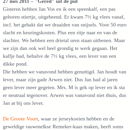
27 mei 2011 – "Gered" uit de put
Gisteren hebben Jan Vos en ik een speenkalf, een pas
geboren stiertje, uitgebeend. Er kwam 7½ kg vlees vanaf,
incl. het gehakt dat we draaiden van snijsels. Voor 50 euro
slacht en keuringskosten. Plus een ritje naar en van de
slachter. We hebben een drietal uren staan uitbenen. Maar
we zijn dan ook wel heel grondig te werk gegaan. Het
kalfje had, behalve de 7½ kg vlees, een lever van een
dikke pond.
Die hebben we vanavond hebben genuttigd. Jan houdt van
lever, maar zijn gade Arwen niet. Dus Jan had al jaren
geen lever meer gegeten. Mrs. M is gek op lever en ik sta
er neutraal tegenover. Arwen was vanavond niet thuis, dus
Jan at bij ons lever.
De Groote Voort
, waar ze jerseykoeien hebben en de
geweldige rauwmelkse Remeker-kaas maken, heeft soms