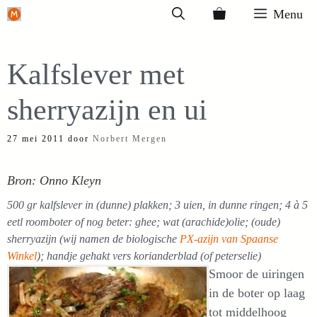
Ga
Menu
naar
de
Kalfslever met
inhoud
sherryazijn en ui
27 mei 2011
door
Norbert Mergen
Bron: Onno Kleyn
500 gr kalfslever in (dunne) plakken; 3 uien, in dunne ringen; 4 à 5
eetl roomboter of nog beter: ghee; wat (arachide)olie; (oude)
sherryazijn (wij namen de biologische
PX-azijn van Spaanse
Winkel
); handje gehakt vers korianderblad (of peterselie)
Smoor de uiringen
in de boter op laag
tot middelhoog