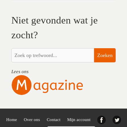
Niet gevonden wat je
zocht?
Zoeken
Lees ons
Facebook
Twi
Home
Over ons
Contact
Mijn account