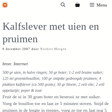
Ga
Menu
naar
de
Kalfslever met uien en
inhoud
pruimen
9 december 2007
door
Norbert Mergen
bron: Internet
500 gr uien, in halve ringen; 50 gr boter; 1-2 eetl bruine suiker;
125 ml groentebouillon; 100 gr ontpitte gedroogde pruimen; 4
plakken kalfslever (ca 500 gram); 30 gr bloem; 2 eetl olie; 2 eetl
appelazijn; peper & zout
Fruit de ui in 30 gram boter en bestrooi ze met suiker.
Voeg de bouillon toe en laat ze 5 minuten stoven. Snijd de
pruimen in de lengte in reepjes, voeg ze toe en laat nog 5