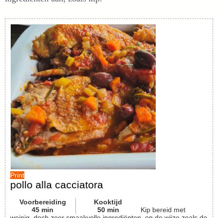
Print
pollo alla cacciatora
Voorbereiding
Kooktijd
45
min
50
min
Kip bereid met
weinig, doch zeer smaakvolle ingrediënten, op de wijze zoals de