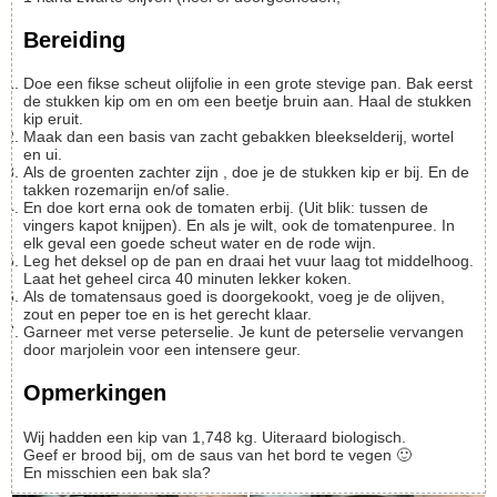
Bereiding
Doe een fikse scheut olijfolie in een grote stevige pan. Bak eerst
de stukken kip om en om een beetje bruin aan. Haal de stukken
kip eruit.
Maak dan een basis van zacht gebakken bleekselderij, wortel
en ui.
Als de groenten zachter zijn , doe je de stukken kip er bij. En de
takken rozemarijn en/of salie.
En doe kort erna ook de tomaten erbij. (Uit blik: tussen de
vingers kapot knijpen). En als je wilt, ook de tomatenpuree. In
elk geval een goede scheut water en de rode wijn.
Leg het deksel op de pan en draai het vuur laag tot middelhoog.
Laat het geheel circa 40 minuten lekker koken.
Als de tomatensaus goed is doorgekookt, voeg je de olijven,
zout en peper toe en is het gerecht klaar.
Garneer met verse peterselie. Je kunt de peterselie vervangen
door marjolein voor een intensere geur.
Opmerkingen
Wij hadden een kip van 1,748 kg. Uiteraard biologisch.
Geef er brood bij, om de saus van het bord te vegen 🙂
En misschien een bak sla?