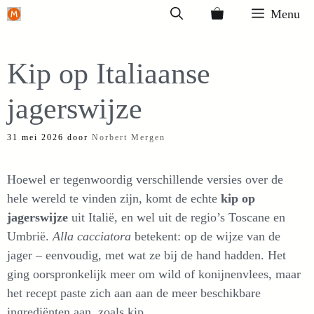
Ga
Menu
naar
de
Kip op Italiaanse
inhoud
jagerswijze
31 mei 2026
door
Norbert Mergen
Hoewel er tegenwoordig verschillende versies over de
hele wereld te vinden zijn, komt de echte
kip op
jagerswijze
uit Italië, en wel uit de regio’s Toscane en
Umbrië.
Alla cacciatora
betekent: op de wijze van de
jager – eenvoudig, met wat ze bij de hand hadden. Het
ging oorspronkelijk meer om wild of konijnenvlees, maar
het recept paste zich aan aan de meer beschikbare
ingrediënten aan, zoals kip.