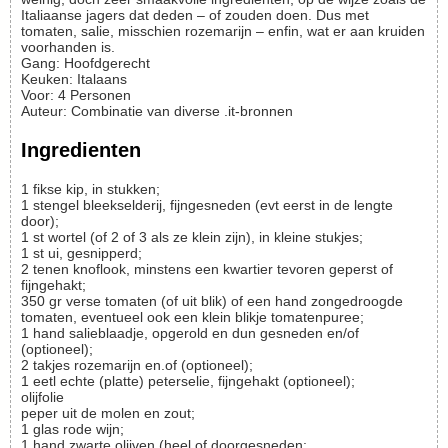
Italiaanse jagers dat deden – of zouden doen. Dus met
tomaten, salie, misschien rozemarijn – enfin, wat er aan kruiden
voorhanden is.
Gang:
Hoofdgerecht
Keuken:
Italaans
Voor
:
4
Personen
Auteur
:
Combinatie van diverse .it-bronnen
Ingredienten
1
fikse
kip, in stukken;
1
stengel
bleekselderij, fijngesneden (evt eerst in de lengte
door);
1
st
wortel (of 2 of 3 als ze klein zijn), in kleine stukjes;
1
st
ui, gesnipperd;
2
tenen
knoflook, minstens een kwartier tevoren geperst of
fijngehakt;
350
gr
verse tomaten (of uit blik) of een hand zongedroogde
tomaten, eventueel ook een klein blikje tomatenpuree;
1
hand
salieblaadje, opgerold en dun gesneden en/of
(optioneel);
2
takjes
rozemarijn en.of
(optioneel);
1
eetl
echte (platte) peterselie, fijngehakt
(optioneel);
olijfolie
peper uit de molen en zout;
1
glas
rode wijn;
1
hand
zwarte olijven (heel of doorgesneden;