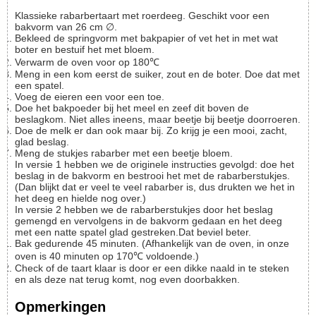
Klassieke rabarbertaart met roerdeeg. Geschikt voor een
bakvorm van 26 cm ∅.
Bekleed de springvorm met bakpapier of vet het in met wat
boter en bestuif het met bloem.
Verwarm de oven voor op 180℃
Meng in een kom eerst de suiker, zout en de boter. Doe dat met
een spatel.
Voeg de eieren een voor een toe.
Doe het bakpoeder bij het meel en zeef dit boven de
beslagkom. Niet alles ineens, maar beetje bij beetje doorroeren.
Doe de melk er dan ook maar bij. Zo krijg je een mooi, zacht,
glad beslag.
Meng de stukjes rabarber met een beetje bloem.
In versie 1 hebben we de originele instructies gevolgd: doe het
beslag in de bakvorm en bestrooi het met de rabarberstukjes.
(Dan blijkt dat er veel te veel rabarber is, dus drukten we het in
het deeg en hielde nog over.)
In versie 2 hebben we de rabarberstukjes door het beslag
gemengd en vervolgens in de bakvorm gedaan en het deeg
met een natte spatel glad gestreken.Dat beviel beter.
Bak gedurende 45 minuten. (Afhankelijk van de oven, in onze
oven is 40 minuten op 170℃ voldoende.)
Check of de taart klaar is door er een dikke naald in te steken
en als deze nat terug komt, nog even doorbakken.
Opmerkingen