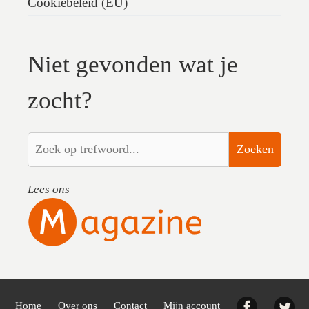
Cookiebeleid (EU)
Niet gevonden wat je
zocht?
Zoeken
Lees ons
Facebook
Twi
Home
Over ons
Contact
Mijn account