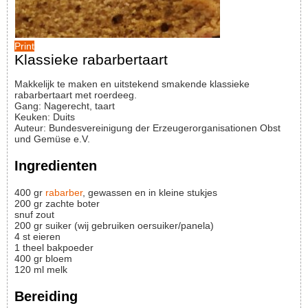
Print
Klassieke rabarbertaart
Makkelijk te maken en uitstekend smakende klassieke
rabarbertaart met roerdeeg.
Gang:
Nagerecht, taart
Keuken:
Duits
Auteur
:
Bundesvereinigung der Erzeugerorganisationen Obst
und Gemüse e.V.
Ingredienten
400
gr
rabarber
, gewassen en in kleine stukjes
200
gr
zachte boter
snuf zout
200
gr
suiker (wij gebruiken oersuiker/panela)
4
st
eieren
1
theel
bakpoeder
400
gr
bloem
120
ml
melk
Bereiding