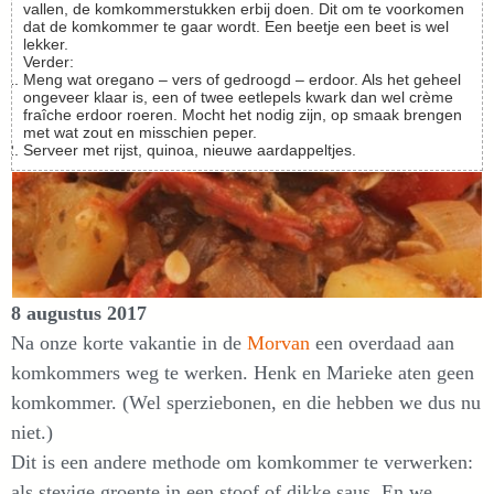
vallen, de komkommerstukken erbij doen. Dit om te voorkomen
dat de komkommer te gaar wordt. Een beetje een beet is wel
lekker.
Verder:
Meng wat oregano – vers of gedroogd – erdoor. Als het geheel
ongeveer klaar is, een of twee eetlepels kwark dan wel crème
fraîche erdoor roeren. Mocht het nodig zijn, op smaak brengen
met wat zout en misschien peper.
Serveer met rijst, quinoa, nieuwe aardappeltjes.
8 augustus 2017
Na onze korte vakantie in de
Morvan
een overdaad aan
komkommers weg te werken. Henk en Marieke aten geen
komkommer. (Wel sperziebonen, en die hebben we dus nu
niet.)
Dit is een andere methode om komkommer te verwerken:
als stevige groente in een stoof of dikke saus. En we