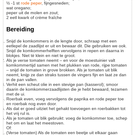
½ -1
st
rode peper
, fijngesneden;
wat oregano;
peper uit de molen en zout;
2
eetl
kwark of crème fraîche
Bereiding
Snijd de komkommers in de lengte door, schraap met een
eetlepel de zaadlijst er uit en bewaar dit. Die gebruiken we ook.
Snijd de komkommerhelften vervolgens in repen en daarna in
blokjes. Niet tè klein en niet te groot.
Als je verse tomaten neemt – en voor de moestuinier valt
komkommertijd samen met het plukken van rode, rijpe tomaten
– snijd de tomaten in grove brokken. Als je tomaten uit blik
neemt, knijp ze dan straks tussen de vingers fijn en laat ze dan
in de pan vallen.
Verhit een scheut olie in een stevige pan (kasserol); smoor
daarin de komkommerzaadlijsten die je hebt bewaard, tezamen
met de ui.
Roerbak even, voeg vervolgens de paprika en rode peper toe
en roerbak nog even door.
Als dat er goed uitziet het gehakt toevoegen en roerbakken tot
het vrij rul is.
Als je tomaten uit blik gebruikt: voeg de komkommer toe, schep
het om en laat het meestoven.
Of:
(Verse tomaten) Als de tomaten een beetje uit elkaar gaan