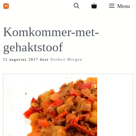
Ga
Menu
naar
de
Komkommer-met-
inhoud
gehaktstoof
11 augustus 2017
door
Norbert Mergen