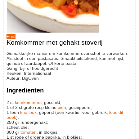
Print
Komkommer met gehakt stoverij
Gemakkelijke manier om komkommeroverschot te verwerken.
Als stoof in een pastasaus. Smaakt uitstekend, kan met rijst,
quinoa of aardappel. Of korte pasta.
Gang:
bij- of hoofdgerecht
Keuken:
Internationaal
Auteur
:
BigOven
Ingredienten
2
st
komkommers
, geschild;
1 of 2
st
grote resp kleine
uien
, gesnipperd;
1
teen
knoflook
, geperst (een kwartier voor gebruik,
lees dit
boek
);
250
gr
rundergehakt;
scheut olie;
800
gr
tomaten
, in blokjes;
1
st
rode of groene paprika, in blokjes;