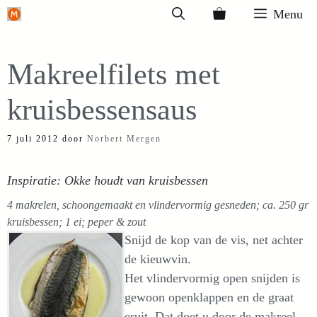
Ga
Menu
naar
de
Makreelfilets met
inhoud
kruisbessensaus
7 juli 2012
door
Norbert Mergen
Inspiratie: Okke houdt van kruisbessen
4 makrelen, schoongemaakt en vlindervormig gesneden; ca. 250 gr
kruisbessen; 1 ei; peper & zout
Snijd de kop van de vis, net achter
de kieuwvin.
Het vlindervormig open snijden is
gewoon openklappen en de graat
eruit. Dat doet u door de makreel