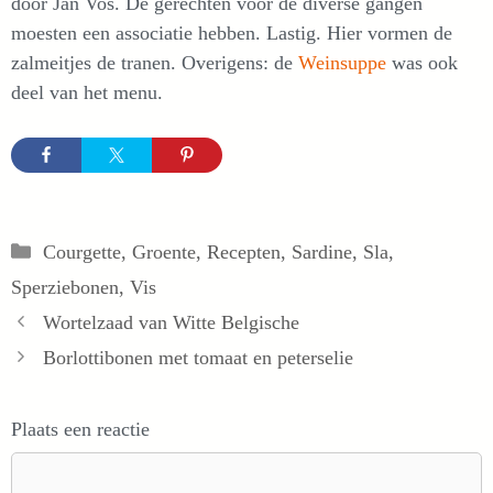
door Jan Vos. De gerechten voor de diverse gangen
moesten een associatie hebben. Lastig. Hier vormen de
zalmeitjes de tranen. Overigens: de
Weinsuppe
was ook
deel van het menu.
Categorieën
Courgette
,
Groente
,
Recepten
,
Sardine
,
Sla
,
Sperziebonen
,
Vis
Wortelzaad van Witte Belgische
Borlottibonen met tomaat en peterselie
Plaats een reactie
Reactie