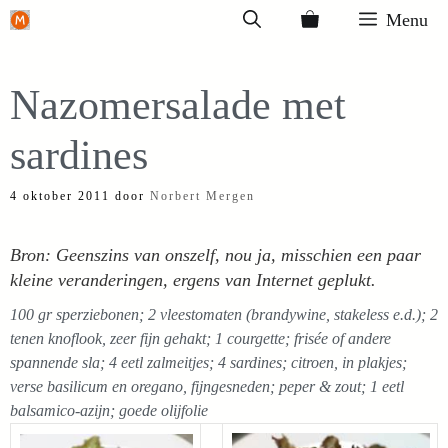
Ga
Menu
naar
de
Nazomersalade met
inhoud
sardines
4 oktober 2011
door
Norbert Mergen
Bron: Geenszins van onszelf, nou ja, misschien een paar
kleine veranderingen, ergens van Internet geplukt.
100 gr sperziebonen; 2 vleestomaten (brandywine, stakeless e.d.); 2
tenen knoflook, zeer fijn gehakt; 1 courgette; frisée of andere
spannende sla; 4 eetl zalmeitjes; 4 sardines; citroen, in plakjes;
verse basilicum en oregano, fijngesneden; peper & zout; 1 eetl
balsamico-azijn; goede olijfolie