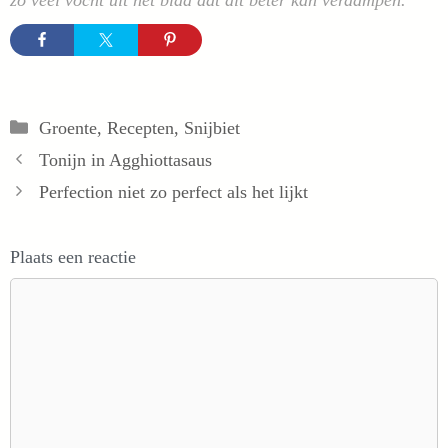
zo veel vocht uit het blad dat dit beter kan verdampen.
Categorieën
Groente
,
Recepten
,
Snijbiet
Tonijn in Agghiottasaus
Perfection niet zo perfect als het lijkt
Plaats een reactie
Reactie