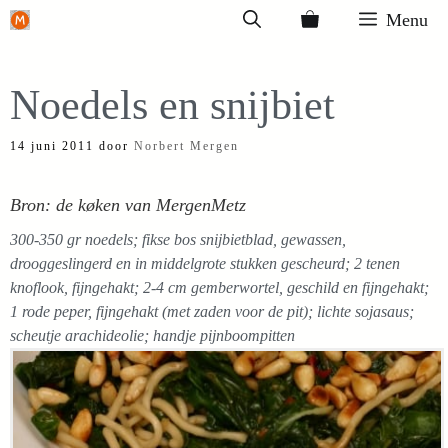
Ga
Menu
naar
de
Noedels en snijbiet
inhoud
14 juni 2011
door
Norbert Mergen
Bron: de køken van MergenMetz
300-350 gr noedels; fikse bos snijbietblad, gewassen,
drooggeslingerd en in middelgrote stukken gescheurd; 2 tenen
knoflook, fijngehakt; 2-4 cm gemberwortel, geschild en fijngehakt;
1 rode peper, fijngehakt (met zaden voor de pit); lichte sojasaus;
scheutje arachideolie; handje pijnboompitten