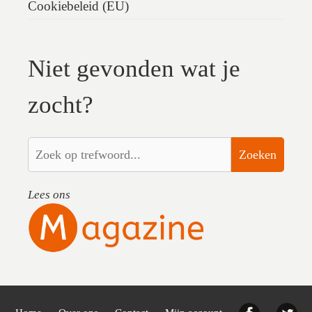
Cookiebeleid (EU)
Niet gevonden wat je
zocht?
Zoeken
Lees ons
Facebook
Twi