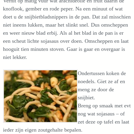
Verhit op matig vuur wat arachideolie en fruit daarin de
knoflook, gember en rode peper. Na een minuut of wat
doet u de snijbietbladsnippers in de pan. Dat zal misschien
niet ineens lukken, maar het slinkt snel. Dus omscheppen
en weer nieuw blad erbij. Als al het blad in de pan is er
een scheut lichte sojasaus over doen. Omscheppen en laat
hooguit tien minuten stoven. Gaar is gaar en overgaar is
niet lekker.
Ondertussen koken de
noedels. Giet ze af en
meng ze door de
snijbiet.
Breng op smaak met evt
nog wat sojasaus – of
zet deze op tafel en laat
ieder zijn eigen zoutgehalte bepalen.