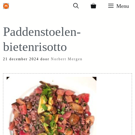
Ga
Menu
naar
de
Paddenstoelen-
inhoud
bietenrisotto
21 december 2024
door
Norbert Mergen