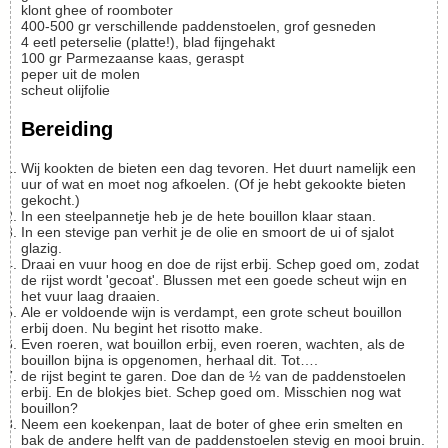
klont
ghee of roomboter
400-500
gr
verschillende paddenstoelen, grof gesneden
4
eetl
peterselie (platte!), blad fijngehakt
100
gr
Parmezaanse kaas, geraspt
peper uit de molen
scheut
olijfolie
Bereiding
Wij kookten de bieten een dag tevoren. Het duurt namelijk een
uur of wat en moet nog afkoelen. (Of je hebt gekookte bieten
gekocht.)
In een steelpannetje heb je de hete bouillon klaar staan.
In een stevige pan verhit je de olie en smoort de ui of sjalot
glazig.
Draai en vuur hoog en doe de rijst erbij. Schep goed om, zodat
de rijst wordt 'gecoat'. Blussen met een goede scheut wijn en
het vuur laag draaien.
Ale er voldoende wijn is verdampt, een grote scheut bouillon
erbij doen. Nu begint het risotto make.
Even roeren, wat bouillon erbij, even roeren, wachten, als de
bouillon bijna is opgenomen, herhaal dit. Tot….
de rijst begint te garen. Doe dan de ½ van de paddenstoelen
erbij. En de blokjes biet. Schep goed om. Misschien nog wat
bouillon?
Neem een koekenpan, laat de boter of ghee erin smelten en
bak de andere helft van de paddenstoelen stevig en mooi bruin.