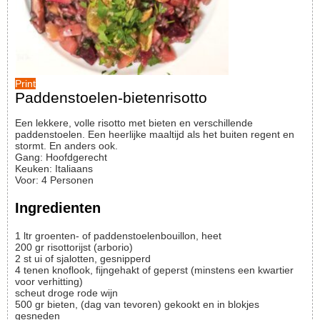
Print
Paddenstoelen-bietenrisotto
Een lekkere, volle risotto met bieten en verschillende
paddenstoelen. Een heerlijke maaltijd als het buiten regent en
stormt. En anders ook.
Gang:
Hoofdgerecht
Keuken:
Italiaans
Voor
:
4
Personen
Ingredienten
1
ltr
groenten- of paddenstoelenbouillon, heet
200
gr
risottorijst (arborio)
2
st
ui of sjalotten, gesnipperd
4
tenen
knoflook, fijngehakt of geperst
(minstens een kwartier
voor verhitting)
scheut
droge rode wijn
500
gr
bieten, (dag van tevoren) gekookt en in blokjes
gesneden