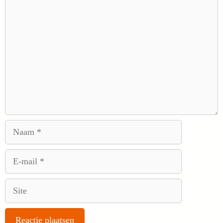
Reactie
Naam
E-
mail
Site