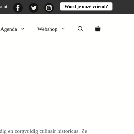
Facebook
Twitter
Instagram
ount
Word je onze vriend?
Agenda
Webshop
Veluwezomer
Aarde en mest
Activiteiten
Boeken
Mooi
Lekker
ig en zorgvuldig culinair historicus. Ze