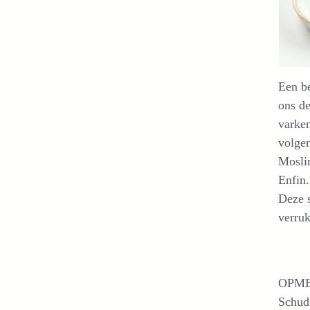
Een be
ons de
varken
volgen
Mosli
Enfin.
Deze s
verruk
OPM
Schudt