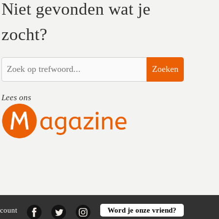
Niet gevonden wat je
zocht?
Zoeken
Lees ons
Facebook
Twitter
Instagram
ccount
Word je onze vriend?