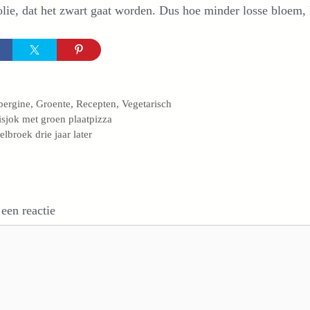
olie, dat het zwart gaat worden. Dus hoe minder losse bloem, 
egorieën
bergine
,
Groente
,
Recepten
,
Vegetarisch
isjok met groen plaatpizza
elbroek drie jaar later
 een reactie
e