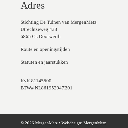
Adres
Stichting De Tuinen van MergenMetz
Utrechtseweg 433
6865 CL Doorwerth
Route en openingstijden
Statuten en jaarstukken
KvK 81145500
BTW# NL861952947B01
© 2026 MergenMetz • Webdesign:
MergenMetz