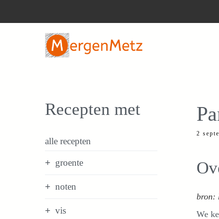
Ga
naar
de
inhoud
Recepten met
Pa
2 sept
alle recepten
groente
Ov
noten
bron:
vis
We ken