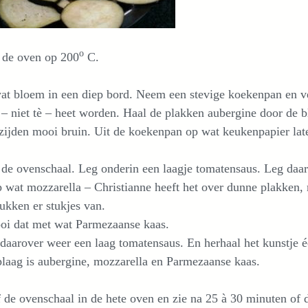
o
 de oven op 200
C.
t bloem in een diep bord. Neem een stevige koekenpan en verh
 – niet tè – heet worden. Haal de plakken aubergine door de b
zijden mooi bruin. Uit de koekenpan op wat keukenpapier lat
de ovenschaal. Leg onderin een laagje tomatensaus. Leg daa
 wat mozzarella – Christianne heeft het over dunne plakken, m
ukken er stukjes van.
ooi dat met wat Parmezaanse kaas.
daarover weer een laag tomatensaus. En herhaal het kunstje é
laag is aubergine, mozzarella en Parmezaanse kaas.
 de ovenschaal in de hete oven en zie na 25 à 30 minuten of d