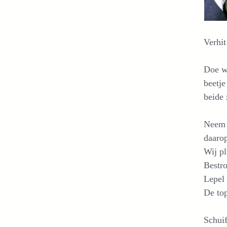
Verhit
Doe wa
beetje
beide 
Neem 
daarop
Wij pl
Bestr
Lepel 
De top
Schuif