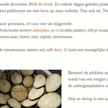
ceerde december 2016
dit boek
. En enkele dagen geleden plaat
en publiceren we met bron op onze website. Dus ook nu. Nooi
wee personen, of voor vier als bijgerecht:
e Nederlandse donkere
aubergines
, in ½ cm dikke plakken; 200 gr mozzar
anse kaas; bloem; zout; olijfolie; tomatensaus
de tomatensaus namen wij zelf
deze
. U kunt een soortgelijke
Bestrooi de plakken au
wand van een vergiet i
de aubergineplakken zo
Dep ze droog in een s