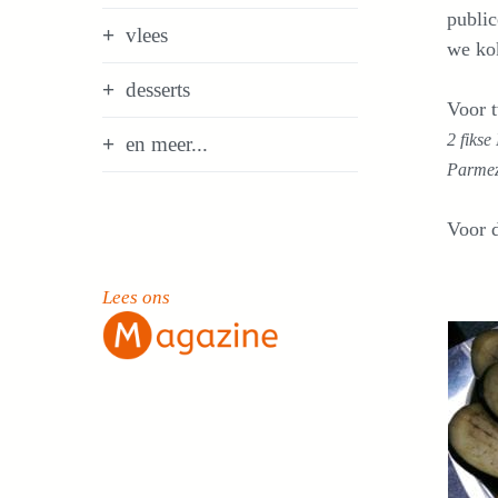
publi
vlees
we kok
desserts
Voor t
2 fiks
en meer...
Parmeza
Voor 
Lees ons