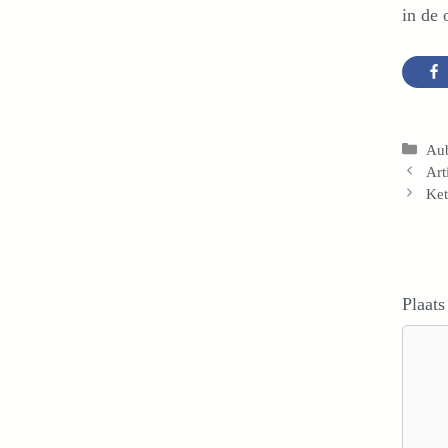
in de 
Cat
Au
Art
Ket
Plaats
Reacti