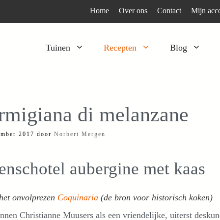
Home
Over ons
Contact
Mijn acc
Tuinen
Recepten
Blog
Heesters
Bijzonder en apart
Klimplanten
Kruiden
rmigiana di melanzane
Kruiden
Peulgroenten
ember 2017
door
Norbert Mergen
Moestuin
Tomaten
Verfplanten
Vruchtgewassen
enschotel aubergine met kaas
Voedselbos
Wortelgroenten
Bladgroenten
 het onvolprezen
Coquinaria
(de bron voor historisch koken)
nen Christianne Muusers als een vriendelijke, uiterst deskund