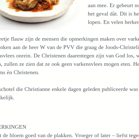
aan mee. Er gebeurt no
het geval dàt. Dit is h
lopen. En velen herken
etje flauw zijn de mensen die opmerkingen maken over varke
nken aan de heer W van de PVV die graag de Joods-Christelij
svlees onrein. De Christenen daarentegen zijn van God los, w
, zullen ze zien dat ze ook geen varkensvlees mogen eten. 
ms èn Christenen.
chotel die Christianne enkele dagen geleden publiceerde was 
kelijk.
ERKINGEN
 de bloem goed van de plakken. Vroeger of later – liefst tege