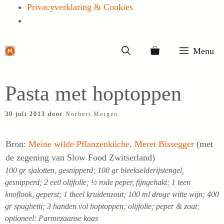
Privacyverklaring & Cookies
Ga
Menu
naar
de
Pasta met hoptoppen
inhoud
30 juli 2013
door
Norbert Mergen
Bron:
Meine wilde Pflanzenküche, Meret Bissegger
(met
de zegening van Slow Food Zwitserland)
100 gr sjalotten, gesnipperd; 100 gr bleekselderijstengel,
gesnipperd; 2 eetl olijfolie; ½ rode peper, fijngehakt; 1 teen
knoflook, geperst; 1 theel kruidenzout; 100 ml droge witte wijn; 400
gr spaghetti; 3 handen vol hoptoppen; olijfolie; peper & zout;
optioneel: Parmezaanse kaas