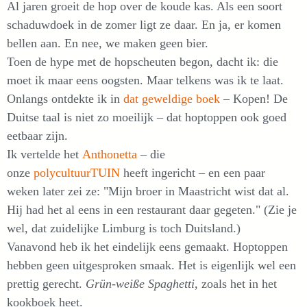
Al jaren groeit de hop over de koude kas. Als een soort
schaduwdoek in de zomer ligt ze daar. En ja, er komen
bellen aan. En nee, we maken geen bier.
Toen de hype met de hopscheuten begon, dacht ik: die
moet ik maar eens oogsten. Maar telkens was ik te laat.
Onlangs ontdekte ik in
dat geweldige boek
– Kopen! De
Duitse taal is niet zo moeilijk – dat hoptoppen ook goed
eetbaar zijn.
Ik vertelde het
Anthonetta
– die
onze
polycultuurTUIN
heeft ingericht – en een paar
weken later zei ze: "Mijn broer in Maastricht wist dat al.
Hij had het al eens in een restaurant daar gegeten." (Zie je
wel, dat zuidelijke Limburg is toch Duitsland.)
Vanavond heb ik het eindelijk eens gemaakt. Hoptoppen
hebben geen uitgesproken smaak. Het is eigenlijk wel een
prettig gerecht.
Grün-weiße Spaghetti
, zoals het in het
kookboek heet.