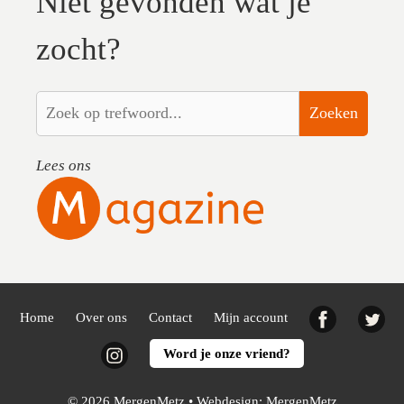
Niet gevonden wat je
zocht?
Zoeken
Lees ons
Facebook
Twi
Home
Over ons
Contact
Mijn account
Instagram
Word je onze vriend?
© 2026 MergenMetz • Webdesign:
MergenMetz