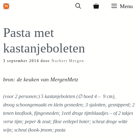
Ga
Menu
naar
de
Pasta met
inhoud
kastanjeboleten
3 september 2014
door
Norbert Mergen
bron: de keuken van MergenMetz
(voor 2 personen:) 5 kastanjeboleten (∅ hoed 4 – 9 cm),
droog schoongemaakt en klein gesneden; 3 sjalotten, gesnipperd; 2
tenen knoflook, fijngesneden; 1eetl droge tijmblaadjes – of 2 takjes
verse tijm; peper & zout; fikse eetlepel boter; scheut droge witte
wijn; scheut (kook-)room; pasta