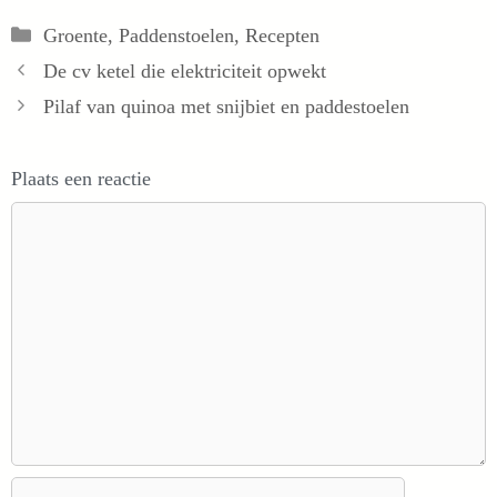
Categorieën
Groente
,
Paddenstoelen
,
Recepten
De cv ketel die elektriciteit opwekt
Pilaf van quinoa met snijbiet en paddestoelen
Plaats een reactie
Reactie
Naam