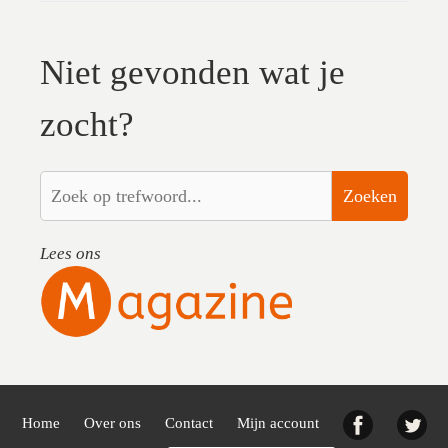
Niet gevonden wat je
zocht?
Zoeken
Lees ons
Facebook
Twi
Home
Over ons
Contact
Mijn account