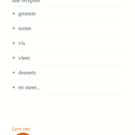
alle recepten
groente
noten
vis
vlees
desserts
en meer...
Lees ons