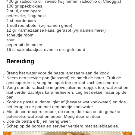
400
gr
radicchio di Treviso (wij namen radicchio di Chioggia)
100
gr
spekblokjes
2
st
ui, gesnipperd
peterselie, fijngehakt
4
st
eierdooiers
1
eetl
roomboter (wij namen ghee)
12
gr
Parmezaanse kaas, geraspt (wij namen meer)
scheutje room
zout
peper uit de molen
16
st
salieblaadjes, even in olie gefrituurd
Bereiding
Breng het water voor de pasta langzaam aan de kook
Neem een stevige pan (kasserol) en smelt de boter. Fruit de
gesnipperde ui, voeg het spek toe en laat zachtjes smoren.
Voeg dan de radicchio in grove julienne reepjes toe, wat zout en
laat verder zachtjes karamelliseren. Leg het deksel maar op de
pan.
Kook de pasta al dente, giet af (bewaar wat kookwater) en doe
het terug in de pan met een beetje kookwater.
Met de eierdooiers erdoor, de room, de kaas en de gehakte
peterselie, wat zout en peper. Meng door en door.
Doe de pasta erbij en meng weer.
Schep op de borden en serveer versierd met salieblaadjes.