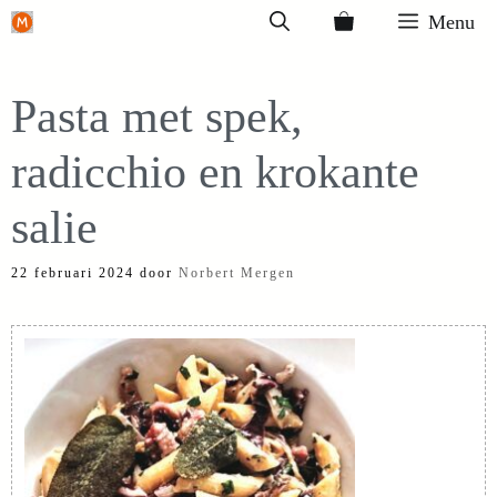
Ga
Menu
naar
de
Pasta met spek,
inhoud
radicchio en krokante
salie
22 februari 2024
door
Norbert Mergen