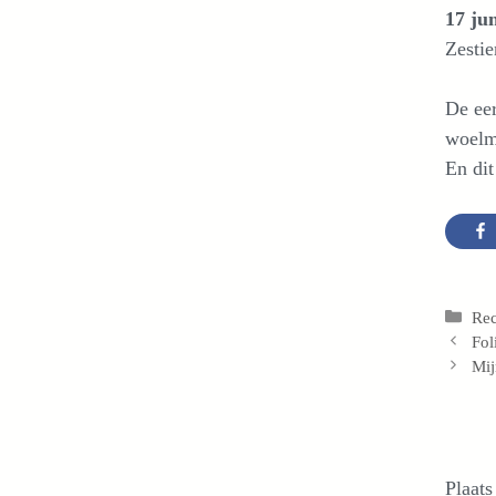
17 ju
Zestie
De eer
woelmu
En dit
Cat
Re
Fo
Mij
Plaats