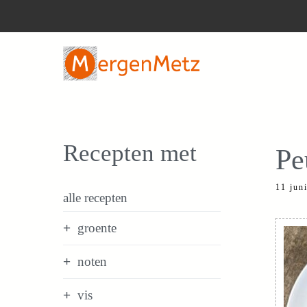
Ga
naar
de
inhoud
Recepten met
Pe
11 jun
alle recepten
groente
noten
vis