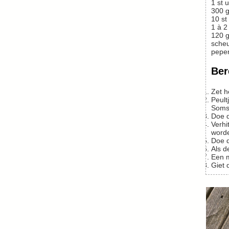
1
st
u
300
g
10
st
1 à 2
120
g
scheu
peper
Ber
Zet 
Peultjes afhalen doe je door het bloempluimpje met de vinger eraf te vegen of te breken. En de steelaanzet trek je er makkelijk af.
Soms 
Doe
Verhit in een stevige pan een klein scheutje olie en bak het spek met de uisnippers op niet al te hoog vuur. De ui moet niet echt bruin
worde
Doe
Als 
Een 
Gie