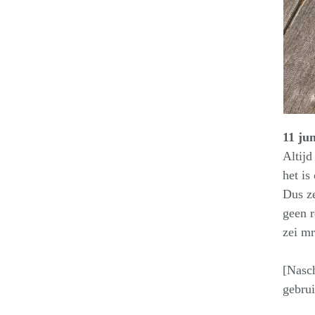
11 ju
Altijd
het is
Dus z
geen r
zei m
[Nasc
gebrui