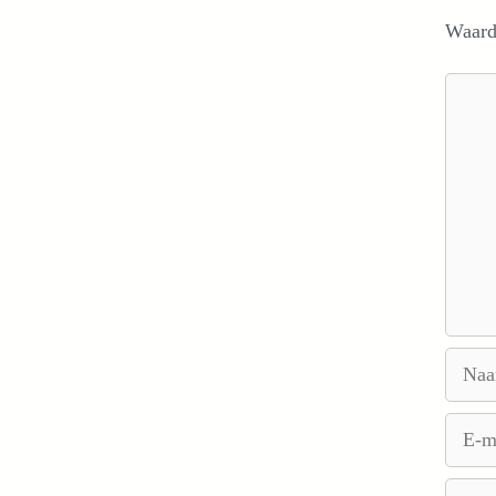
Waard
Reacti
Naam
E-
mail
Site