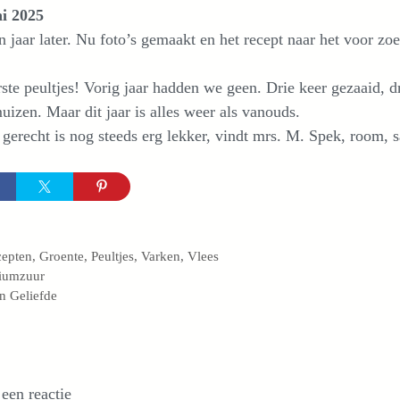
ni 2025
n jaar later. Nu foto’s gemaakt en het recept naar het voor 
ste peultjes! Vorig jaar hadden we geen. Drie keer gezaaid, d
izen. Maar dit jaar is alles weer als vanouds.
 gerecht is nog steeds erg lekker, vindt mrs. M. Spek, room, s
egorieën
cepten
,
Groente
,
Peultjes
,
Varken
,
Vlees
liumzuur
n Geliefde
 een reactie