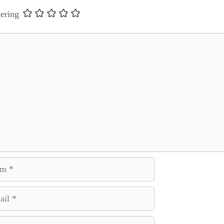
ering
e