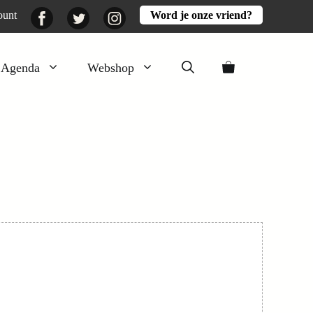
Facebook
Twitter
Instagram
ount
Word je onze vriend?
Agenda
Webshop
Veluwezomer
Aarde en mest
Activiteiten
Boeken
Mooi
Lekker