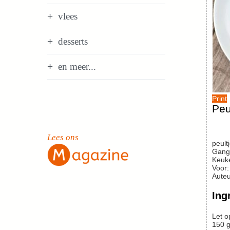
vlees
desserts
en meer...
Print
Peu
Lees ons
peult
Gang
Keuk
Voor
Auteu
Ing
Let o
150
g