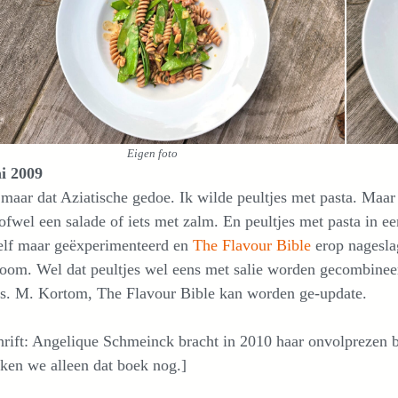
Eigen foto
ni 2009
 maar dat Aziatische gedoe. Ik wilde peultjes met pasta. Maar
 ofwel een salade of iets met zalm. En peultjes met pasta in
elf maar geëxperimenteerd en
The Flavour Bible
erop nagesla
oom. Wel dat peultjes wel eens met salie worden gecombinee
rs. M. Kortom, The Flavour Bible kan worden ge-update.
hrift: Angelique Schmeinck bracht in 2010 haar onvolprezen
ken we alleen dat boek nog.]