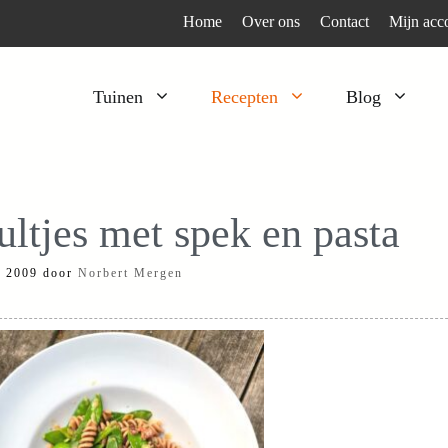
Home
Over ons
Contact
Mijn acc
Tuinen
Recepten
Blog
Heesters
Bijzonder en apart
Klimplanten
Kruiden
ultjes met spek en pasta
Kruiden
Peulgroenten
i 2009
door
Norbert Mergen
Moestuin
Tomaten
Verfplanten
Vruchtgewassen
Voedselbos
Wortelgroenten
Bladgroenten