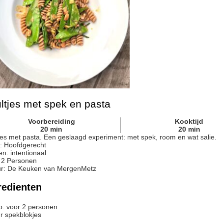
ltjes met spek en pasta
Voorbereiding
Kooktijd
20
min
20
min
jes met pasta. Een geslaagd experiment: met spek, room en wat salie.
:
Hoofdgerecht
en:
intentionaal
:
2
Personen
r
:
De Keuken van MergenMetz
redienten
p: voor 2 personen
r
spekblokjes