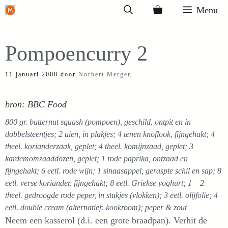
Ga
Menu
naar
de
Pompoencurry 2
inhoud
11 januari 2008
door
Norbert Mergen
bron: BBC Food
800 gr. butternut squash (pompoen), geschild, ontpit en in
dobbelsteentjes; 2 uien, in plakjes; 4 tenen knoflook, fijngehakt; 4
theel. korianderzaak, geplet; 4 theel. komijnzaad, geplet; 3
kardemomzaaddozen, geplet; 1 rode paprika, ontzaad en
fijngehakt; 6 eetl. rode wijn; 1 sinaasappel, geraspte schil en sap; 8
eetl. verse koriander, fijngehakt; 8 eetl. Griekse yoghurt; 1 – 2
theel. gedroogde rode peper, in stukjes (vlokken); 3 eetl. olijfolie; 4
eetl. double cream (alternatief: kookroom); peper & zout
Neem een kasserol (d.i. een grote braadpan). Verhit de