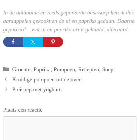
In de ontdooide en reeds gepureerde basissoep heb ik dus
aardappelen gekookt en de ui en paprika gedaan. Daarna
gepureerd – wat ui en paprika eruit gehaald, uiteraard.
Categorieën
Groente
,
Paprika
,
Pompoen
,
Recepten
,
Soep
Kruidige pompoen uit de oven
Preisoep met yoghurt
Plaats een reactie
Reactie