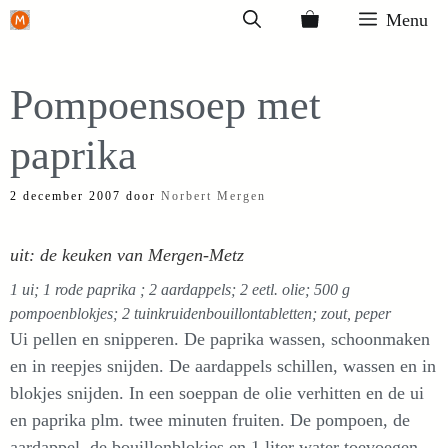
Ga
Menu
naar
de
Pompoensoep met
inhoud
paprika
2 december 2007
door
Norbert Mergen
uit: de keuken van Mergen-Metz
1 ui; 1 rode paprika ; 2 aardappels; 2 eetl. olie; 500 g
pompoenblokjes; 2 tuinkruidenbouillontabletten; zout, peper
Ui pellen en snipperen. De paprika wassen, schoonmaken
en in reepjes snijden. De aardappels schillen, wassen en in
blokjes snijden. In een soeppan de olie verhitten en de ui
en paprika plm. twee minuten fruiten. De pompoen, de
aardappel, de bouillonblokjes en 1 liter water toevoegen,