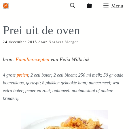
Ga
Menu
naar
de
Prei uit de oven
inhoud
24 december 2015
door
Norbert Mergen
bron:
Familierecepten
van Felix Wilbrink
4 grote
preien
; 2 eetl boter; 2 eetl bloem; 250 ml melk; 50 gr oude
boerenkaas, geraspt; 8 plakken gekookte ham; paneermeel; wat
extra boter; peper en zout; optioneel: nootmuskaat of andere
kruiderij.