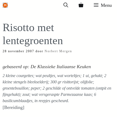
Ga
Menu
naar
de
Risotto met
inhoud
lentegroenten
28 november 2007
door
Norbert Mergen
gebaseerd op: De Klassieke Italiaanse Keuken
2 kleine courgettes; wat peultjes, wat worteltjes; 1 ui, gehakt; 2
kleine stengels bleekselderij; 300 gr risittorijst; olijfolie;
groentebouillon; peper; 2 geschilde of ontvelde tomaten (ontpit en
fijngehakt); zout; wat versgeraspte Parmezaanse kaas; 6
basilicumblaadjes, in reepjes gescheurd.
[Bereiding]