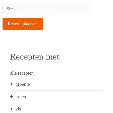
Site
Recepten met
alle recepten
groente
noten
vis