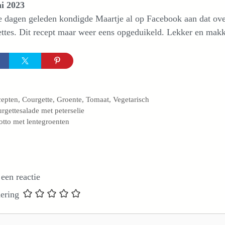
ni 2023
 dagen geleden kondigde Maartje al op Facebook aan dat ove
ttes. Dit recept maar weer eens opgeduikeld. Lekker en makke
egorieën
cepten
,
Courgette
,
Groente
,
Tomaat
,
Vegetarisch
rgettesalade met peterselie
otto met lentegroenten
 een reactie
ering
e