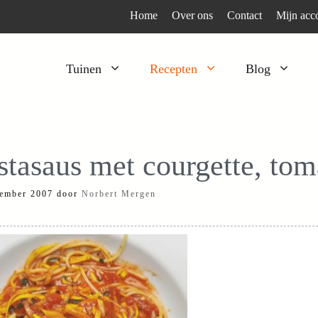
Home
Over ons
Contact
Mijn acc
Tuinen
Recepten
Blog
Heesters
Bijzonder en apart
Klimplanten
Kruiden
stasaus met courgette, tom
Kruiden
Peulgroenten
ember 2007
door
Norbert Mergen
Moestuin
Tomaten
Verfplanten
Vruchtgewassen
Voedselbos
Wortelgroenten
Bladgroenten