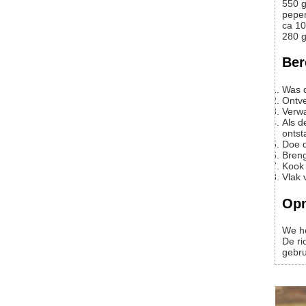
550
g
peper
ca 10
280
g
Ber
Was
Ont
Verw
Als de knoflook begint te kleuren, de gehakte tomaten erbij doen. Vuur hoog zetten. Ca. 10 minuten al roerend laten koken. Er
ontst
Doe
Bre
Kook
Vlak
Op
We 
De richtlijn is dagelijks 250 gram groenten te eten. Dan is dit gerecht onvoldoende of je moet gewoon wat meer knof en courge
gebru