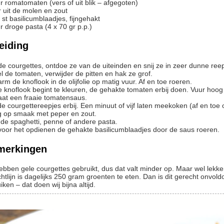
r
romatomaten (vers of uit blik – afgegoten)
 uit de molen en zout
st
basilicumblaadjes, fijngehakt
r
droge pasta (4 x 70 gr p.p.)
eiding
 de courgettes, ontdoe ze van de uiteinden en snij ze in zeer dunne ree
vel de tomaten, verwijder de pitten en hak ze grof.
arm de knoflook in de olijfolie op matig vuur. Af en toe roeren.
aat een fraaie tomatensaus.
 de courgettereepjes erbij. Een minuut of vijf laten meekoken (af en t
ng op smaak met peper en zout.
 de spaghetti, penne of andere pasta.
 voor het opdienen de gehakte basilicumblaadjes door de saus roeren.
merkingen
hebben gele courgettes gebruikt, dus dat valt minder op. Maar wel lekke
iken – dat doen wij bijna altijd.