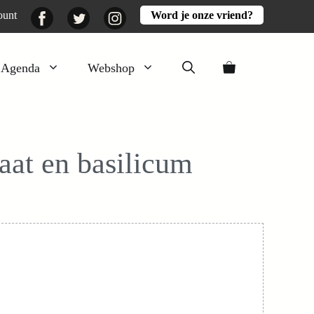
Facebook
Twitter
Instagram
ount
Word je onze vriend?
Agenda
Webshop
Veluwezomer
Aarde en mest
aat en basilicum
Activiteiten
Boeken
Mooi
Lekker