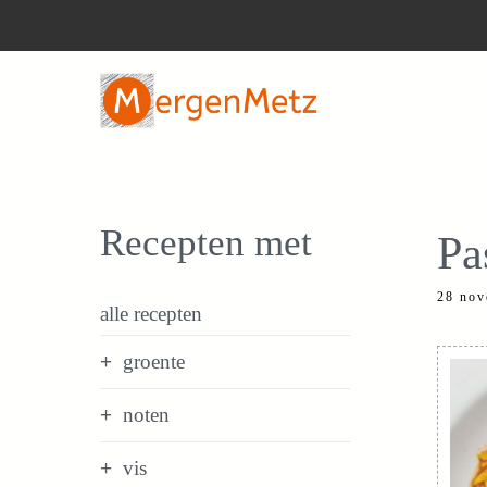
Ga
naar
de
inhoud
Recepten met
Pa
28 nov
alle recepten
groente
noten
vis