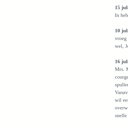
15 jul
In heb
10 jul
vroeg 
wel, J
16 jul
Mrs. M
courge
spulle
Vanav
wil ee
overw
snelle