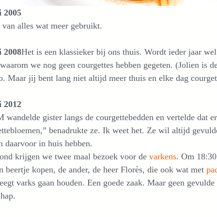
i 2005
 van alles wat meer gebruikt.
i 2008
Het is een klassieker bij ons thuis. Wordt ieder jaar 
waarom we nog geen courgettes hebben gegeten. (Jolien is de
o. Maar jij bent lang niet altijd meer thuis en elke dag courge
i 2012
 wandelde gister langs de courgettebedden en vertelde dat e
ttebloemen,” benadrukte ze. Ik weet het. Ze wil altijd gevu
n daarvoor in huis hebben.
ond krijgen we twee maal bezoek voor de
varkens
. Om 18:30 
n beertje kopen, de ander, de heer Florès, die ook wat met
pa
eegt varks gaan houden. Een goede zaak. Maar geen gevulde 
 hap.