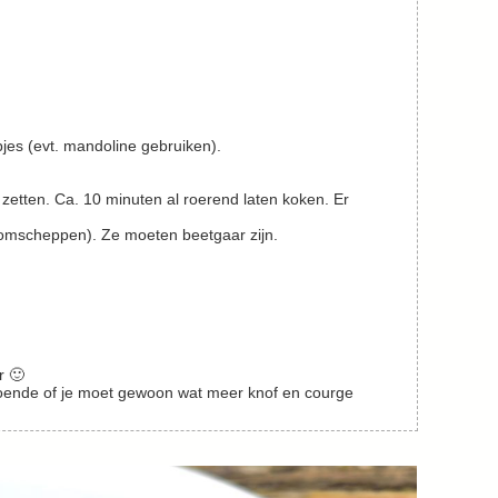
pjes (evt. mandoline gebruiken).
oe omscheppen). Ze moeten beetgaar zijn.
r 🙂