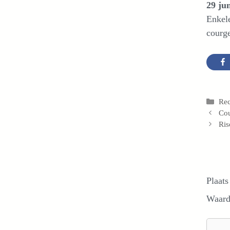
29 ju
Enkele
courge
Cat
Re
Cou
Ris
Plaats
Waard
Reacti