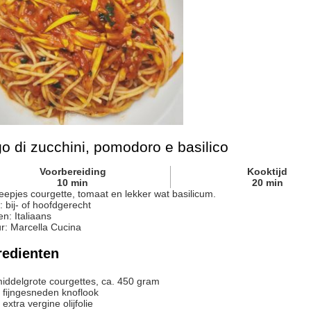
o di zucchini, pomodoro e basilico
Voorbereiding
Kooktijd
10
min
20
min
eepjes courgette, tomaat en lekker wat basilicum.
:
bij- of hoofdgerecht
en:
Italiaans
r
:
Marcella Cucina
redienten
iddelgrote courgettes, ca. 450 gram
fijngesneden knoflook
extra vergine olijfolie