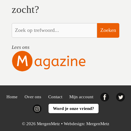
zocht?
Zoeken
Lees ons
Facebook
Twi
Home
Over ons
Contact
Mijn account
Instagram
Word je onze vriend?
© 2026 MergenMetz • Webdesign:
MergenMetz