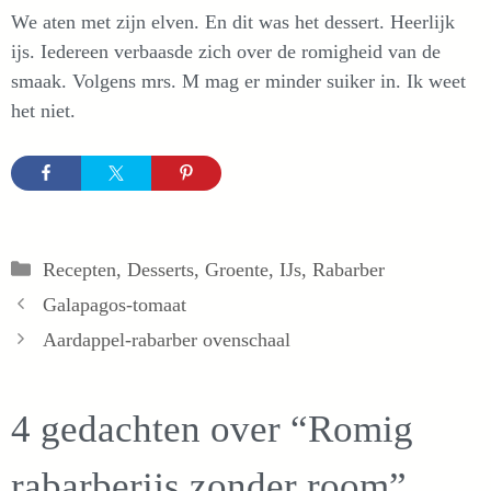
We aten met zijn elven. En dit was het dessert. Heerlijk
ijs. Iedereen verbaasde zich over de romigheid van de
smaak. Volgens mrs. M mag er minder suiker in. Ik weet
het niet.
Categorieën
Recepten
,
Desserts
,
Groente
,
IJs
,
Rabarber
Galapagos-tomaat
Aardappel-rabarber ovenschaal
4 gedachten over “Romig
rabarberijs zonder room”