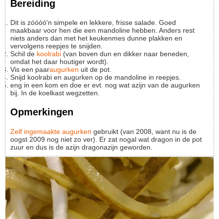
Bereiding
Dit is zóóóó'n simpele en lekkere, frisse salade. Goed
maakbaar voor hen die een mandoline hebben. Anders rest
niets anders dan met het keukenmes dunne plakken en
vervolgens reepjes te snijden.
Schil de
koolrabi
(van boven dun en dikker naar beneden,
omdat het daar houtiger wordt).
Vis een paar
augurken
uit de pot.
Snijd koolrabi en augurken op de mandoline in reepjes.
eng in een kom en doe er evt. nog wat azijn van de augurken
bij. In de koelkast wegzetten.
Opmerkingen
Zelf ingemaakte augurken
gebruikt (van 2008, want nu is de
oogst 2009 nog niet zo ver). Er zat nogal wat dragon in de pot
zuur en dus is de azijn dragonazijn geworden.