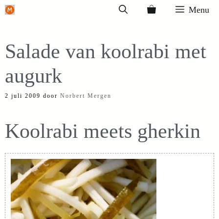
Ga
Menu
naar
de
Salade van koolrabi met
inhoud
augurk
2 juli 2009
door
Norbert Mergen
Koolrabi meets gherkin