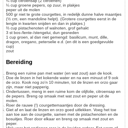
¼
cup
citroensap (2 citroenen)
¼
cup
groene pepers, op zuur, in plakjes
peper uit de molen
500
gr
niet te grote courgettes, in redelijk dunne halve maantjes
(½ cm, een mandoline helpt). (Grotere courgettes eerst in de
lengte in kwarten snijden en dan in plakjes.)
⅔
cup
pistachenoten of walnoten, grof gehakt
3
st
bos-/lente-/stengelui, dun gesneden
1
cup
groen, al dan niet gemengd: basilicum, munt, dille,
dragon, oregano, peterselie e.d. (en dit is een goedgevulde
cup)
zout
Bereiding
Breng een ruime pan met water (en wat zout) aan de kook.
Doe de linzen in het kokende water en na een minuut of 9 ook
de orzo. Kook nog zo'n 10 minuten, tot de linzen en orzo gaar
zijn, maar niet papperig.
Ondertussen, meng in een ruime kom de olijfolie, citroensap en
de pepers. Breng op smaak met wat zout en peper uit de
molen.
Roer de rauwe (!) courgettemaantjes door de dressing.
Giet af en laat de linzen en orzo goed uitlekken. Voeg het toe
aan toe aan de courgette, samen met de pistachenoten en de
bosuitjes. Roer door elkaar en breng op smaak met zout en
peper.