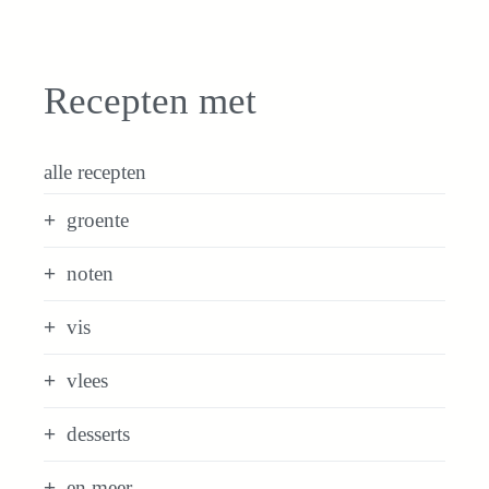
Recepten met
alle recepten
groente
noten
vis
vlees
desserts
en meer...