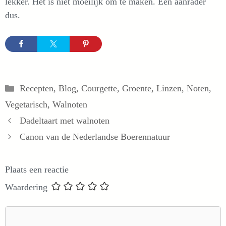
lekker. Het is niet moeilijk om te maken. Een aanrader
dus.
Categorieën
Recepten
,
Blog
,
Courgette
,
Groente
,
Linzen
,
Noten
,
Vegetarisch
,
Walnoten
Dadeltaart met walnoten
Canon van de Nederlandse Boerennatuur
Plaats een reactie
Waardering
Reactie