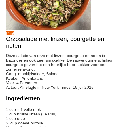
Print
Orzosalade met linzen, courgette en
noten
Deze salade van orzo met linzen, courgette en noten is
bijzonder en ook zeer smakelijke. De rauwe dunne schijfjes
courgette geven het een heerlijke beet. Lekker voor een
zomerse avond.
Gang:
maaltijdsalade, Salade
Keuken:
Amerikaans
Voor
:
4
Personen
Auteur
:
Ali Slagle in New York Times, 15 juli 2025
Ingredienten
1 cup = 1 volle mok.
1
cup
bruine linzen (Le Puy)
1
cup
orzo
½
cup
goede olijfolie