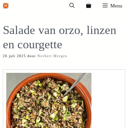
Ga
Menu
naar
de
Salade van orzo, linzen
inhoud
en courgette
26 juli 2025
door
Norbert Mergen