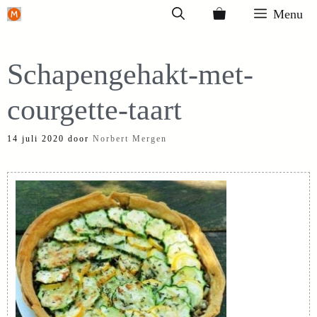
Ga
Menu
naar
de
Schapengehakt-met-
inhoud
courgette-taart
14 juli 2020
door
Norbert Mergen