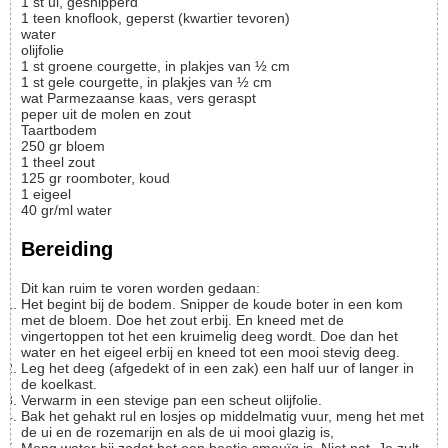
1
st
ui, gesnipperd
1
teen
knoflook, geperst
(kwartier tevoren)
water
olijfolie
1
st
groene courgette, in plakjes van ½ cm
1
st
gele courgette, in plakjes van ½ cm
wat
Parmezaanse kaas, vers geraspt
peper uit de molen en zout
Taartbodem
250
gr
bloem
1
theel
zout
125
gr
roomboter, koud
1
eigeel
40
gr/ml
water
Bereiding
Dit kan ruim te voren worden gedaan:
Het begint bij de bodem. Snipper de koude boter in een kom
met de bloem. Doe het zout erbij. En kneed met de
vingertoppen tot het een kruimelig deeg wordt. Doe dan het
water en het eigeel erbij en kneed tot een mooi stevig deeg.
Leg het deeg (afgedekt of in een zak) een half uur of langer in
de koelkast.
Verwarm in een stevige pan een scheut olijfolie.
Bak het gehakt rul en losjes op middelmatig vuur, meng het met
de ui en de rozemarijn en als de ui mooi glazig is,