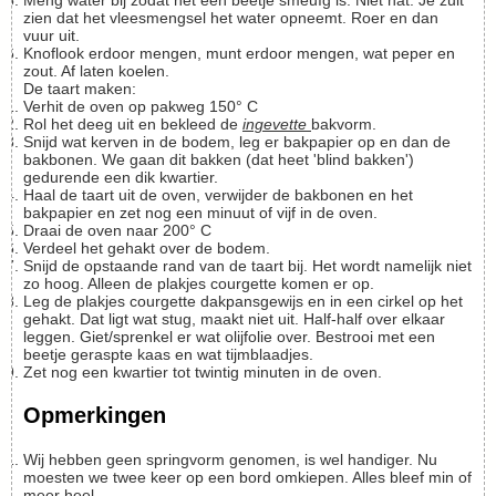
Meng water bij zodat het een beetje smeuïg is. Niet nat. Je zult
zien dat het vleesmengsel het water opneemt. Roer en dan
vuur uit.
Knoflook erdoor mengen, munt erdoor mengen, wat peper en
zout. Af laten koelen.
De taart maken:
Verhit de oven op pakweg 150° C
Rol het deeg uit en bekleed de
ingevette
bakvorm.
Snijd wat kerven in de bodem, leg er bakpapier op en dan de
bakbonen. We gaan dit bakken (dat heet 'blind bakken')
gedurende een dik kwartier.
Haal de taart uit de oven, verwijder de bakbonen en het
bakpapier en zet nog een minuut of vijf in de oven.
Draai de oven naar 200° C
Verdeel het gehakt over de bodem.
Snijd de opstaande rand van de taart bij. Het wordt namelijk niet
zo hoog. Alleen de plakjes courgette komen er op.
Leg de plakjes courgette dakpansgewijs en in een cirkel op het
gehakt. Dat ligt wat stug, maakt niet uit. Half-half over elkaar
leggen. Giet/sprenkel er wat olijfolie over. Bestrooi met een
beetje geraspte kaas en wat tijmblaadjes.
Zet nog een kwartier tot twintig minuten in de oven.
Opmerkingen
Wij hebben geen springvorm genomen, is wel handiger. Nu
moesten we twee keer op een bord omkiepen. Alles bleef min of
meer heel.