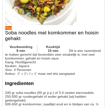
Print
Soba noodles met komkommer en hoisin
gehakt
Voorbereiding
Kooktijd
8
min
15
min
Dit is een razendsnel
te maken gerecht dat bovendien zeer smakelijk is: met veel
komkommer, gehakt en hoisin saus.
Gang:
Hoofdgerecht
Keuken:
Japans
Voor
:
4
Personen
Auteur
:
クックパッド maar wel iets aangepast
Ingredienten
240
gr
soba noodles (60 gr p.p.) of 3-4 nesten eiernoedels
250-500
gr
rundergehakt of ander gehakt
(wij hadden
geitengehakt)
500-650
gr
komkommer, zaadlijst eruit en in blokjes van ca. ½