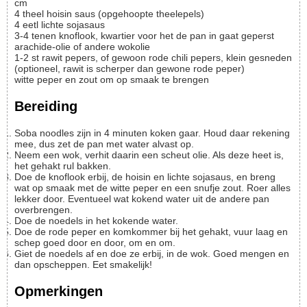
cm
4
theel
hoisin saus (opgehoopte theelepels)
4
eetl
lichte sojasaus
3-4
tenen
knoflook, kwartier voor het de pan in gaat geperst
arachide-olie of andere wokolie
1-2
st
rawit pepers, of gewoon rode chili pepers, klein gesneden
(optioneel, rawit is scherper dan gewone rode peper)
witte peper en zout om op smaak te brengen
Bereiding
Soba noodles zijn in 4 minuten koken gaar. Houd daar rekening
mee, dus zet de pan met water alvast op.
Neem een wok, verhit daarin een scheut olie. Als deze heet is,
het gehakt rul bakken.
Doe de knoflook erbij, de hoisin en lichte sojasaus, en breng
wat op smaak met de witte peper en een snufje zout. Roer alles
lekker door. Eventueel wat kokend water uit de andere pan
overbrengen.
Doe de noedels in het kokende water.
Doe de rode peper en komkommer bij het gehakt, vuur laag en
schep goed door en door, om en om.
Giet de noedels af en doe ze erbij, in de wok. Goed mengen en
dan opscheppen. Eet smakelijk!
Opmerkingen