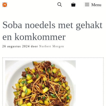
Ga
Menu
naar
de
Soba noedels met gehakt
inhoud
en komkommer
26 augustus 2024
door
Norbert Mergen