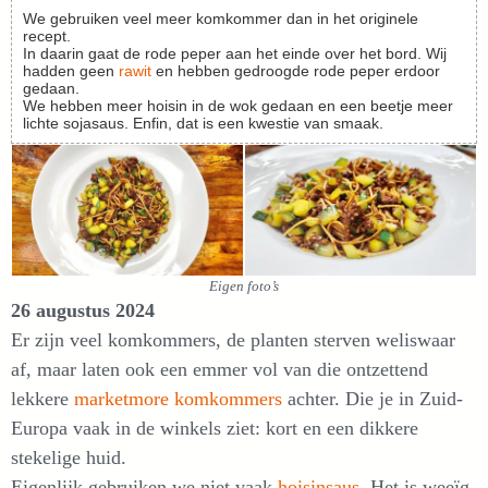
We gebruiken veel meer komkommer dan in het originele
recept.
In daarin gaat de rode peper aan het einde over het bord. Wij
hadden geen
rawit
en hebben gedroogde rode peper erdoor
gedaan.
We hebben meer hoisin in de wok gedaan en een beetje meer
lichte sojasaus. Enfin, dat is een kwestie van smaak.
Eigen foto’s
26 augustus 2024
Er zijn veel komkommers, de planten sterven weliswaar
af, maar laten ook een emmer vol van die ontzettend
lekkere
marketmore komkommers
achter. Die je in Zuid-
Europa vaak in de winkels ziet: kort en een dikkere
stekelige huid.
Eigenlijk gebruiken we niet vaak
hoisinsaus
. Het is weeïg