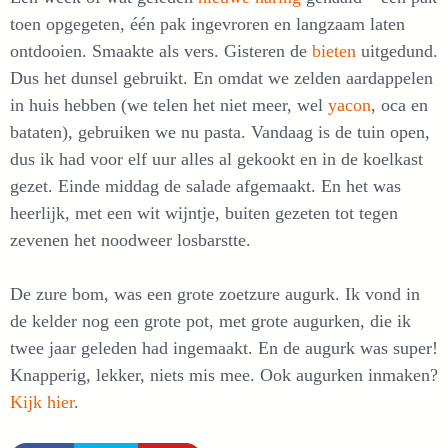
toen opgegeten, één pak ingevroren en langzaam laten
ontdooien. Smaakte als vers. Gisteren de
biet
e
n
uitgedund.
Dus het dunsel gebruikt. En omdat we zelden aardappelen
in huis hebben (we telen het niet meer, wel
yacon
, oca en
bataten), gebruiken we nu pasta. Vandaag is de tuin open,
dus ik had voor elf uur alles al gekookt en in de koelkast
gezet. Einde middag de salade afgemaakt. En het was
heerlijk, met een wit wijntje, buiten gezeten tot tegen
zevenen het noodweer losbarstte.
De zure bom, was een grote zoetzure augurk. Ik vond in
de kelder nog een grote pot, met grote augurken, die ik
twee jaar geleden had ingemaakt. En de augurk was super!
Knapperig, lekker, niets mis mee. Ook augurken inmaken?
Kijk hier
.