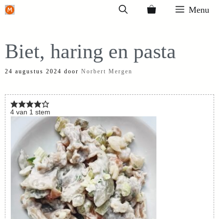
Ga
Menu
naar
de
Biet, haring en pasta
inhoud
24 augustus 2024
door
Norbert Mergen
4
van
1
stem