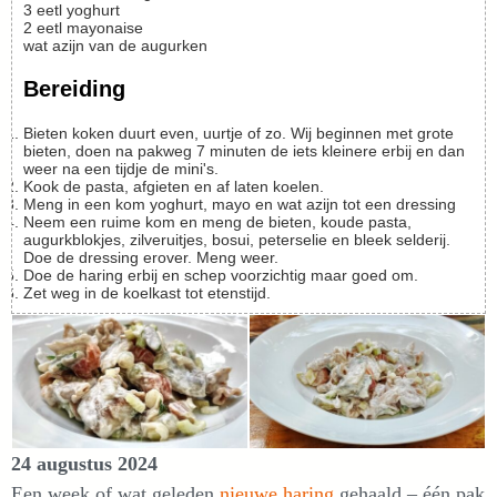
3
eetl
yoghurt
2
eetl
mayonaise
wat
azijn van de augurken
Bereiding
Bieten koken duurt even, uurtje of zo. Wij beginnen met grote
bieten, doen na pakweg 7 minuten de iets kleinere erbij en dan
weer na een tijdje de mini's.
Kook de pasta, afgieten en af laten koelen.
Meng in een kom yoghurt, mayo en wat azijn tot een dressing
Neem een ruime kom en meng de bieten, koude pasta,
augurkblokjes, zilveruitjes, bosui, peterselie en bleek selderij.
Doe de dressing erover. Meng weer.
Doe de haring erbij en schep voorzichtig maar goed om.
Zet weg in de koelkast tot etenstijd.
24 augustus 2024
Een week of wat geleden
nieuwe haring
gehaald – één pak