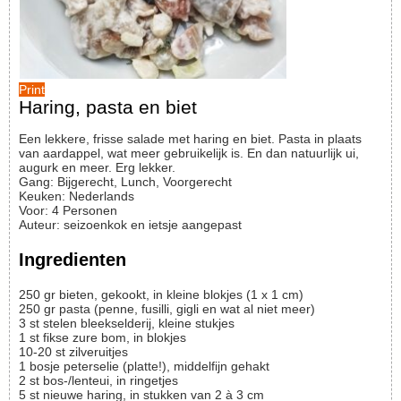
Print
Haring, pasta en biet
Een lekkere, frisse salade met haring en biet. Pasta in plaats
van aardappel, wat meer gebruikelijk is. En dan natuurlijk ui,
augurk en meer. Erg lekker.
Gang:
Bijgerecht, Lunch, Voorgerecht
Keuken:
Nederlands
Voor
:
4
Personen
Auteur
:
seizoenkok en ietsje aangepast
Ingredienten
250
gr
bieten, gekookt, in kleine blokjes (1 x 1 cm)
250
gr
pasta (penne, fusilli, gigli en wat al niet meer)
3
st
stelen bleekselderij, kleine stukjes
1
st
fikse zure bom, in blokjes
10-20
st
zilveruitjes
1
bosje
peterselie (platte!), middelfijn gehakt
2
st
bos-/lenteui, in ringetjes
5
st
nieuwe haring, in stukken van 2 à 3 cm