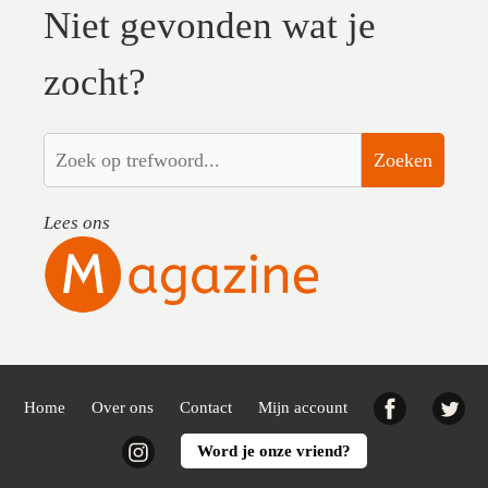
Niet gevonden wat je
zocht?
Zoeken
Lees ons
Facebook
Twi
Home
Over ons
Contact
Mijn account
Instagram
Word je onze vriend?