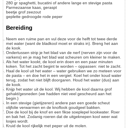
280
gr
spaghetti, bucatini of andere lange en stevige pasta
Parmezaanse kaas, geraspt
beetje
grof zeezout
geplette gedroogde rode peper
Bereiding
Neem een ruime pan en vul deze voor de helft tot twee derde
met water (want de bladkool moet er straks in). Breng het aan
de kook.
Ondertussen strip je het blad van de nerf (nerven zijn voor de
varkens) en je mag het blad wat scheuren om kleiner te maken.
Als het water kookt, de kool erin doen en een paar minuten
koken. Tot het zacht begint te worden – oppassen: niet te zacht.
Haal de kool uit het water – water gebruiken we zo meteen voor
de pasta – en doe het in een vergiet. Koel het onder koud water
terug, zodat het niet blijft doorgaren. Houd het water (dus) aan
de kook.
Knijp het water uit de kool. Wij hebben de kool daarna grof
gehakt/gesneden (we hadden niet veel gescheurd aan het
begin.)
In een stevige (gietijzeren) andere pan een goede scheut
olijfolie verwarmen en de knoflook goudgeel bakken.
Doe de kool bij de knof en een fikse soeplepel kookwater. Roer
en bak het. Zodanig roeren dat de uitgeknepen kool weer wat
losjes wordt.
Kruid de kool rijkelijk met peper uit de molen.