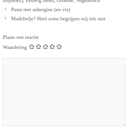
snijmoes)
,
Eeuwig moes
,
Groente
,
Vegetarisch
Pasta met aubergine (en vis)
Madeliefje? Heel soms begrijpen wij iets niet
Plaats een reactie
Waardering
Reactie