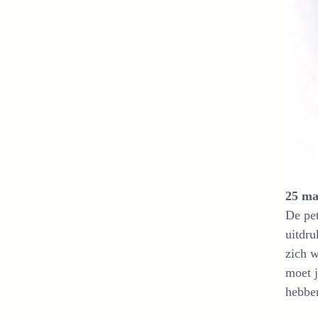
25 ma
De pet
uitdru
zich w
moet j
hebben