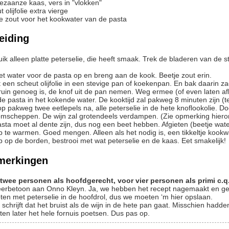
zaanze kaas, vers in "vlokken"
t
olijfolie
extra vierge
ie
zout voor het kookwater van de pasta
eiding
het water voor de pasta op en breng aan de kook. Beetje zout erin.
ruin genoeg is, de knof uit de pan nemen. Weg ermee (of even laten a
de pasta in het kokende water. De kooktijd zal pakweg 8 minuten zijn (te
mscheppen. De wijn zal grotendeels verdampen. (Zie opmerking hiero
p te warmen. Goed mengen. Alleen als het nodig is, een tikkeltje kookw
p op de borden, bestrooi met wat peterselie en de kaas. Eet smakelijk!
merkingen
twee personen als hoofdgerecht, voor vier personen als primi c.q
erbetoon aan Onno Kleyn. Ja, we hebben het recept nagemaakt en g
ten met peterselie in de hoofdrol, dus we moeten ‘m hier opslaan.
schrijft dat het bruist als de wijn in de hete pan gaat. Misschien had
en later het hele fornuis poetsen. Dus pas op.