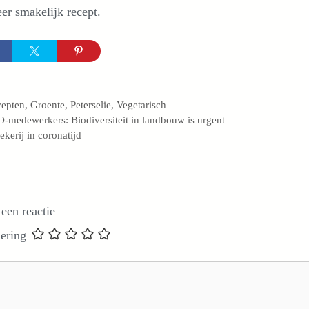
er smakelijk recept.
egorieën
cepten
,
Groente
,
Peterselie
,
Vegetarisch
-medewerkers: Biodiversiteit in landbouw is urgent
kerij in coronatijd
 een reactie
ering
e