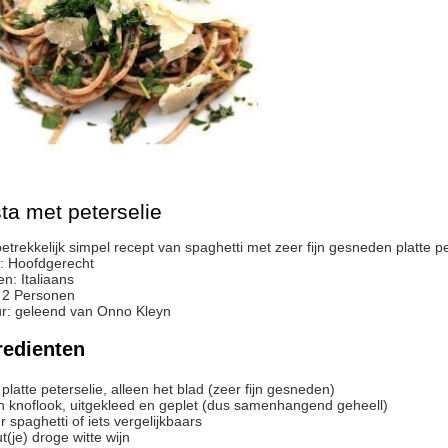
ta met peterselie
betrekkelijk simpel recept van spaghetti met zeer fijn gesneden platte
:
Hoofdgerecht
en:
Italiaans
:
2
Personen
r
:
geleend van Onno Kleyn
redienten
platte peterselie, alleen het blad
(zeer fijn gesneden)
n
knoflook, uitgekleed en geplet
(dus samenhangend geheell)
r
spaghetti of iets vergelijkbaars
t(je)
droge witte wijn