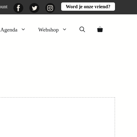
Facebook
Twitter
Instagram
ount
Word je onze vriend?
Agenda
Webshop
Veluwezomer
Aarde en mest
Activiteiten
Boeken
Mooi
Lekker