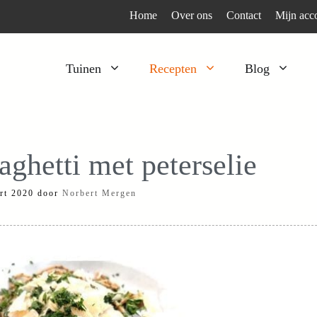
Home
Over ons
Contact
Mijn acc
Tuinen
Recepten
Blog
Heesters
Bijzonder en apart
Klimplanten
Kruiden
aghetti met peterselie
Kruiden
Peulgroenten
rt 2020
door
Norbert Mergen
Moestuin
Tomaten
Verfplanten
Vruchtgewassen
Voedselbos
Wortelgroenten
Bladgroenten