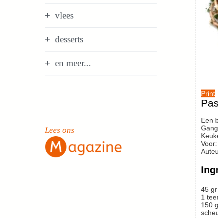
vlees
desserts
en meer...
Print
Pas
Een 
Gang
Lees ons
Keuk
Voor
Auteu
Ing
45
gr
1
tee
150
g
scheu