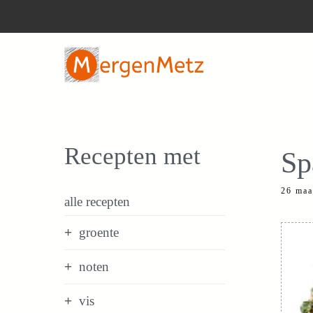
Ga
naar
de
inhoud
Recepten met
Sp
26 maa
alle recepten
groente
noten
vis