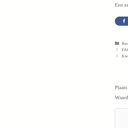
Een ze
Cat
Re
FAO
Kwe
Plaats
Waard
Reacti