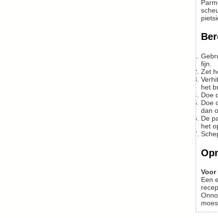
Parme
scheu
piets
Ber
Gebruik alleen platte peterselie, die heeft smaak. Trek de bladeren van de stelen en doe dit tot je 45 gram hebt. Hak/snijd het zeer
fijn.
Zet 
Verhit een scheut olijfolie in een stevige pan of koekenpan. En bak daarin zachtjes de teen knoflook. Even een paar keer omkeren. Als
het b
Doe 
Doe op pakweg twee eetlepels na, alle peterselie in de hete knoflookolie. Doe het vuur dan ook meteen uit, een scheutje wijn erbij en
dan o
De pasta moet al dente zijn, dus nog een beet hebben. Afgieten (beetje water bewaren) en bij de peterselie doen. Vuur laag aan om
het o
Sche
Op
Voor 
Een e
recep
Onno 
moest