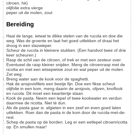
citroen, hè)
olijfolie
extra vierge
peper uit de molen, zout
Bereiding
Haal de lange, ietwat te dikke stelen van de rucola en doe die
weg. Was de groente en laat het goed uitlekken of draai het
droog in een slazwieper.
Scheur de rucola in kleinere stukken. (Een handvol twee of drie
keer scheuren.)
Rasp de schil van de citroen, of trek er met een zesteur over.
Eventueel de rasp kleiner snijden. Meng de citroenrasp met de
ricotta en met een ietsepietsie zout en wat peper uit de molen.
Zet weg.
Breng water aan de kook voor de spaghetti.
Hak de ansjovisfilets een beetje fijn. Doe een fikse scheut
olijfolie in een kom, meng daarin de ansjovis, olijven, knoflook
en rucola. Dit moet een kwartiertje staan.
Kook de pasta. Neem een lepel of twee kookwater en verdun
daarmee de ricotta. Niet tè dun.
Als de pasta gaar is: afgieten in een zeef en even goed laten
uitlekken. Roer dan de pasta in de kom door de rucola-met-de-
rest.
Schep de pasta op de borden. Leg er een eetlepel citroenricotta
op. En smullen maar!