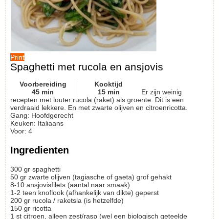
Print
Spaghetti met rucola en ansjovis
Voorbereiding
Kooktijd
45
min
15
min
Er zijn weinig
recepten met louter rucola (raket) als groente. Dit is een
verdraaid lekkere. En met zwarte olijven en citroenricotta.
Gang:
Hoofdgerecht
Keuken:
Italiaans
Voor
:
4
Ingredienten
300
gr
spaghetti
50
gr
zwarte olijven (tagiasche of gaeta)
grof gehakt
8-10
ansjovisfilets
(aantal naar smaak)
1-2
teen
knoflook (afhankelijk van dikte)
geperst
200
gr
rucola / raketsla (is hetzelfde)
150
gr
ricotta
1
st
citroen, alleen zest/rasp
(wel een biologisch geteelde