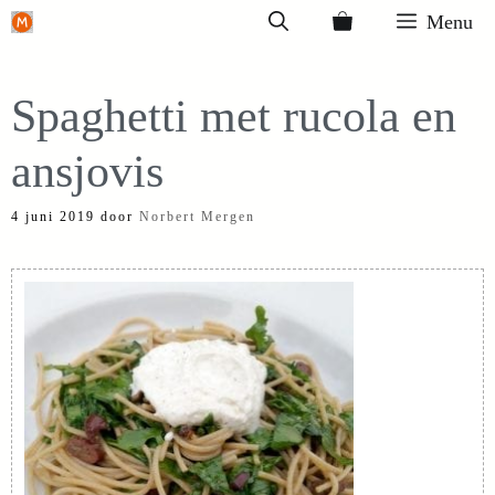
Ga
Menu
naar
de
Spaghetti met rucola en
inhoud
ansjovis
4 juni 2019
door
Norbert Mergen