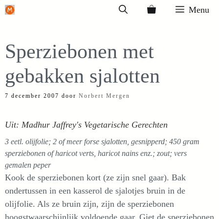
Ga
Menu
naar
de
Sperziebonen met
inhoud
gebakken sjalotten
7 december 2007
door
Norbert Mergen
Uit: Madhur Jaffrey's Vegetarische Gerechten
3 eetl. olijfolie; 2 of meer forse sjalotten, gesnipperd; 450 gram
sperziebonen of haricot verts, haricot nains enz.; zout; vers
gemalen peper
Kook de sperziebonen kort (ze zijn snel gaar). Bak
ondertussen in een kasserol de sjalotjes bruin in de
olijfolie. Als ze bruin zijn, zijn de sperziebonen
hoogstwaarschijnlijk voldoende gaar. Giet de sperziebonen