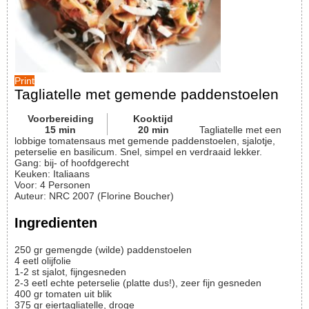
Print
Tagliatelle met gemende paddenstoelen
Voorbereiding
Kooktijd
15
min
20
min
Tagliatelle met een
lobbige tomatensaus met gemende paddenstoelen, sjalotje,
peterselie en basilicum. Snel, simpel en verdraaid lekker.
Gang:
bij- of hoofdgerecht
Keuken:
Italiaans
Voor
:
4
Personen
Auteur
:
NRC 2007 (Florine Boucher)
Ingredienten
250
gr
gemengde (wilde) paddenstoelen
4
eetl
olijfolie
1-2
st
sjalot, fijngesneden
2-3
eetl
echte peterselie (platte dus!), zeer fijn gesneden
400
gr
tomaten uit blik
375
gr
eiertagliatelle, droge