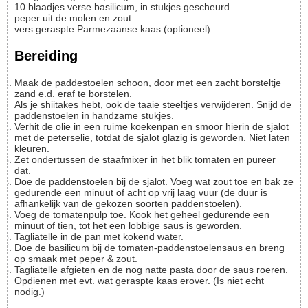
10
blaadjes
verse basilicum, in stukjes gescheurd
peper uit de molen en zout
vers geraspte Parmezaanse kaas
(optioneel)
Bereiding
Maak de paddestoelen schoon, door met een zacht borsteltje
zand e.d. eraf te borstelen.
Als je shiitakes hebt, ook de taaie steeltjes verwijderen. Snijd de
paddenstoelen in handzame stukjes.
Verhit de olie in een ruime koekenpan en smoor hierin de sjalot
met de peterselie, totdat de sjalot glazig is geworden. Niet laten
kleuren.
Zet ondertussen de staafmixer in het blik tomaten en pureer
dat.
Doe de paddenstoelen bij de sjalot. Voeg wat zout toe en bak ze
gedurende een minuut of acht op vrij laag vuur (de duur is
afhankelijk van de gekozen soorten paddenstoelen).
Voeg de tomatenpulp toe. Kook het geheel gedurende een
minuut of tien, tot het een lobbige saus is geworden.
Tagliatelle in de pan met kokend water.
Doe de basilicum bij de tomaten-paddenstoelensaus en breng
op smaak met peper & zout.
Tagliatelle afgieten en de nog natte pasta door de saus roeren.
Opdienen met evt. wat geraspte kaas erover. (Is niet echt
nodig.)