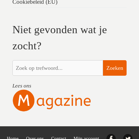
Cookiebeleid (EU)
Niet gevonden wat je
zocht?
Zoeken
Lees ons
Facebook
Twi
Home
Over ons
Contact
Mijn account