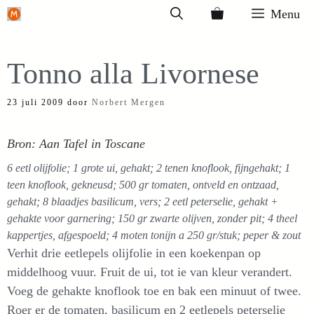
Ga
Menu
naar
de
Tonno alla Livornese
inhoud
23 juli 2009
door
Norbert Mergen
Bron: Aan Tafel in Toscane
6 eetl olijfolie; 1 grote ui, gehakt; 2 tenen knoflook, fijngehakt; 1
teen knoflook, gekneusd; 500 gr tomaten, ontveld en ontzaad,
gehakt; 8 blaadjes basilicum, vers; 2 eetl peterselie, gehakt +
gehakte voor garnering; 150 gr zwarte olijven, zonder pit; 4 theel
kappertjes, afgespoeld; 4 moten tonijn a 250 gr/stuk; peper & zout
Verhit drie eetlepels olijfolie in een koekenpan op
middelhoog vuur. Fruit de ui, tot ie van kleur verandert.
Voeg de gehakte knoflook toe en bak een minuut of twee.
Roer er de tomaten, basilicum en 2 eetlepels peterselie