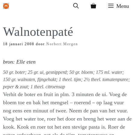
Ga
Menu
naar
de
Walnotenpaté
inhoud
18 januari 2008
door
Norbert Mergen
bron: Elle eten
50 gr. boter; 25 gr. ui, gesnipperd; 50 gr. bloem; 175 ml. water;
150 gr. walnoten, fijngehakt; 1 theel. tijm; 2½ theel. tomatenpuree;
peper & zout; 1 theel. citroensap
Verhit de boter en fruit in plm. 3 minuten de ui. Voeg de
bloem toe en bak het mengsel – roerend – op laag vuur
nog eens een minuut of twee. Neem de pan van het vuur.
Voeg het water toe, roer het door en breng het weer aan de
kook. Kook en roer tot het een stevige pasta is. Roer de