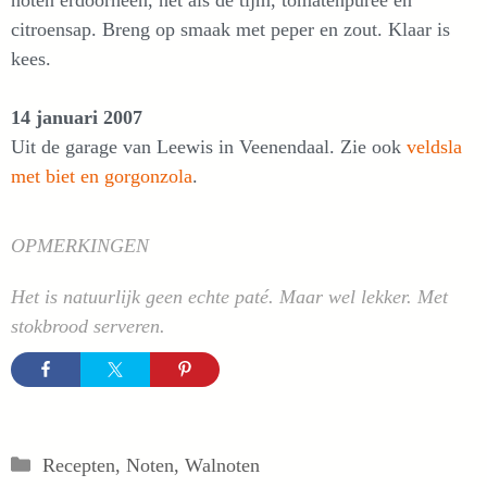
noten erdoorheen, net als de tijm, tomatenpuree en
citroensap. Breng op smaak met peper en zout. Klaar is
kees.
14 januari 2007
Uit de garage van Leewis in Veenendaal. Zie ook
veldsla
met biet en gorgonzola
.
OPMERKINGEN
Het is natuurlijk geen echte paté. Maar wel lekker. Met
stokbrood serveren.
Categorieën
Recepten
,
Noten
,
Walnoten