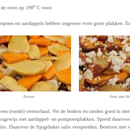
o
 de oven op 190
C voor.
mpoen en aardappels hebben ongeveer even grote plakken. 
Ervoor
Erna, met fèt
en (ronde) ovenschaal. Vet de bodem en randen goed in met e
sgewijs met aardappel- en pompoenplakken. Spreid daarover 
hio. Daarover de fijngehakte salie verspreiden. Bestrooi met 