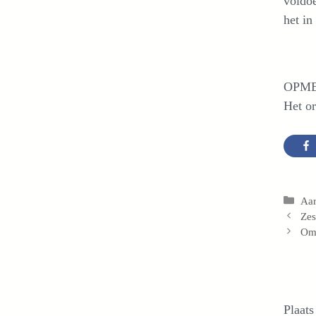
voldoe
het in
OPM
Het or
Cat
Aa
Zes
Ome
Plaats