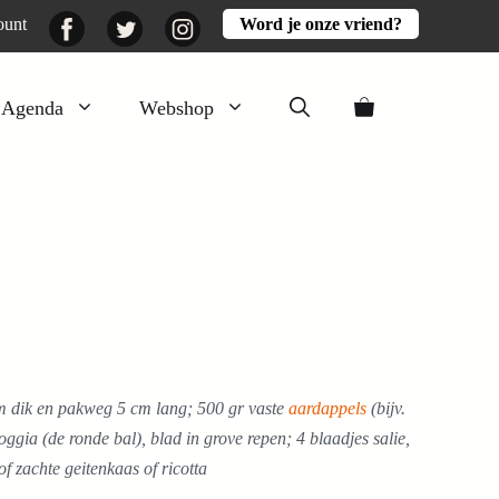
Facebook
Twitter
Instagram
ount
Word je onze vriend?
Agenda
Webshop
Veluwezomer
Aarde en mest
Activiteiten
Boeken
Mooi
Lekker
cm dik en pakweg 5 cm lang; 500 gr vaste
aardappels
(bijv.
oggia (de ronde bal), blad in grove repen; 4 blaadjes salie,
of zachte geitenkaas of ricotta