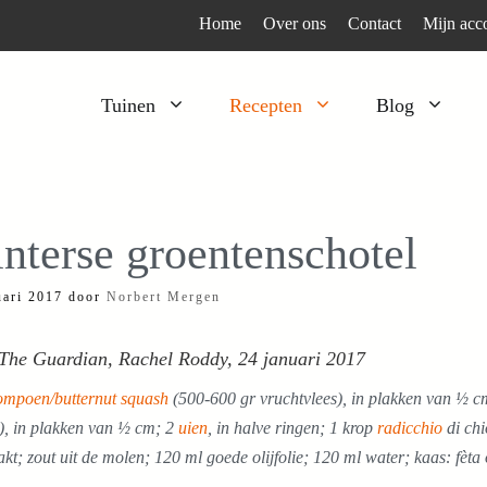
Home
Over ons
Contact
Mijn acc
Tuinen
Recepten
Blog
Heesters
Bijzonder en apart
Klimplanten
Kruiden
nterse groentenschotel
Kruiden
Peulgroenten
uari 2017
door
Norbert Mergen
Moestuin
Tomaten
Verfplanten
Vruchtgewassen
 The Guardian, Rachel Roddy, 24 januari 2017
Voedselbos
Wortelgroenten
pompoen/butternut squash
(500-600 gr vruchtvlees), in plakken van ½ 
Bladgroenten
), in plakken van ½ cm; 2
uien
, in halve ringen; 1 krop
radicchio
di chi
akt; zout uit de molen; 120 ml goede olijfolie; 120 ml water; kaas: fèta 