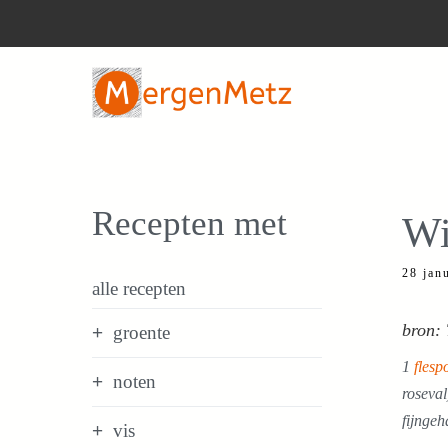
Ga
naar
de
inhoud
Recepten met
Wi
28 jan
alle recepten
bron:
groente
1
fles
noten
roseval
fijngeh
vis