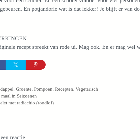
t voor één schotel. En één schotel voldoet voor vier persone
 gebeuren. En potjandorie wat is dat lekker! Je blijft er van d
ERKINGEN
iginele recept spreekt van rode ui. Mag ook. En er mag wel w
egorieën
rdappel
,
Groente
,
Pompoen
,
Recepten
,
Vegetarisch
 maal in Seizoenen
let met radicchio (roodlof)
 een reactie