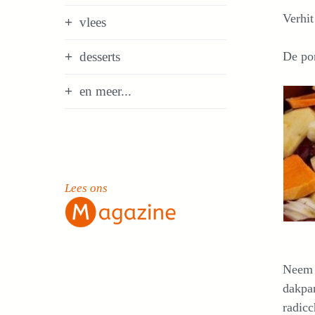
Verhit
vlees
desserts
De po
en meer...
Lees ons
Neem e
dakpan
radicc