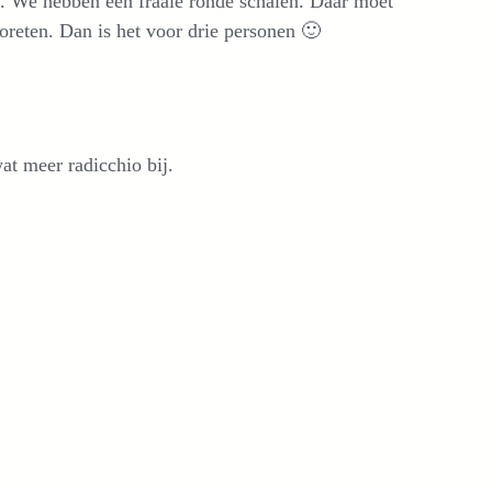
n. We hebben een fraaie ronde schalen. Daar moet
ooreten. Dan is het voor drie personen 🙂
at meer radicchio bij.