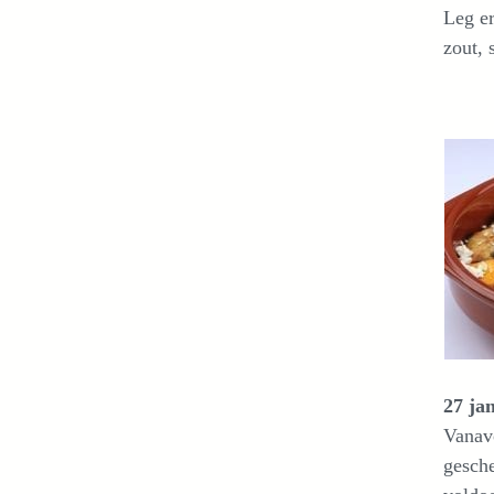
Leg er
zout, 
27 ja
Vanavo
gesche