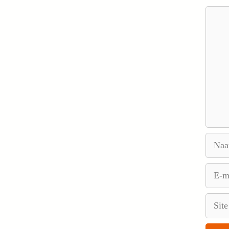
Reacti
Naam
E-
mail
Site