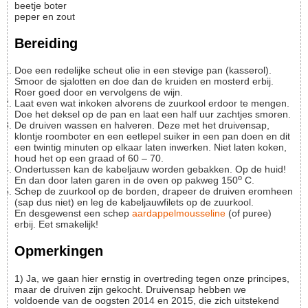
beetje boter
peper en zout
Bereiding
Doe een redelijke scheut olie in een stevige pan (kasserol).
Smoor de sjalotten en doe dan de kruiden en mosterd erbij.
Roer goed door en vervolgens de wijn.
Laat even wat inkoken alvorens de zuurkool erdoor te mengen.
Doe het deksel op de pan en laat een half uur zachtjes smoren.
De druiven wassen en halveren. Deze met het druivensap,
klontje roomboter en een eetlepel suiker in een pan doen en dit
een twintig minuten op elkaar laten inwerken. Niet laten koken,
houd het op een graad of 60 – 70.
Ondertussen kan de kabeljauw worden gebakken. Op de huid!
o
En dan door laten garen in de oven op pakweg 150
C.
Schep de zuurkool op de borden, drapeer de druiven eromheen
(sap dus niet) en leg de kabeljauwfilets op de zuurkool.
En desgewenst een schep
aardappelmousseline
(of puree)
erbij. Eet smakelijk!
Opmerkingen
1) Ja, we gaan hier ernstig in overtreding tegen onze principes,
maar de druiven zijn gekocht. Druivensap hebben we
voldoende van de oogsten 2014 en 2015, die zich uitstekend