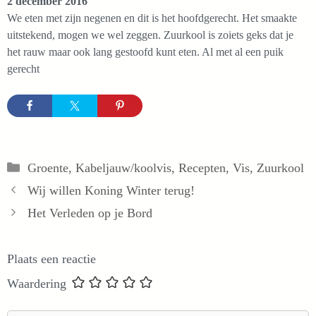
2 december 2016
We eten met zijn negenen en dit is het hoofdgerecht. Het smaakte
uitstekend, mogen we wel zeggen. Zuurkool is zoiets geks dat je
het rauw maar ook lang gestoofd kunt eten. Al met al een puik
gerecht
Categorieën
Groente
,
Kabeljauw/koolvis
,
Recepten
,
Vis
,
Zuurkool
Wij willen Koning Winter terug!
Het Verleden op je Bord
Plaats een reactie
Waardering