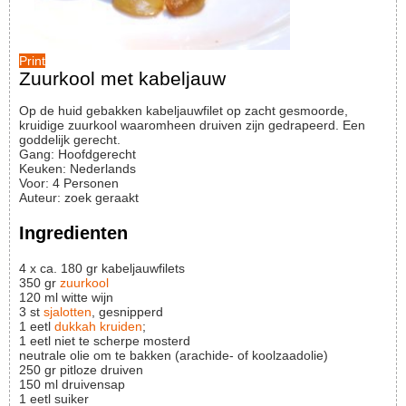
Print
Zuurkool met kabeljauw
Op de huid gebakken kabeljauwfilet op zacht gesmoorde,
kruidige zuurkool waaromheen druiven zijn gedrapeerd. Een
goddelijk gerecht.
Gang:
Hoofdgerecht
Keuken:
Nederlands
Voor
:
4
Personen
Auteur
:
zoek geraakt
Ingredienten
4
x
ca. 180 gr kabeljauwfilets
350
gr
zuurkool
120
ml
witte wijn
3
st
sjalotten
, gesnipperd
1
eetl
dukkah kruiden
;
1
eetl
niet te scherpe mosterd
neutrale olie om te bakken (arachide- of koolzaadolie)
250
gr
pitloze druiven
150
ml
druivensap
1
eetl
suiker