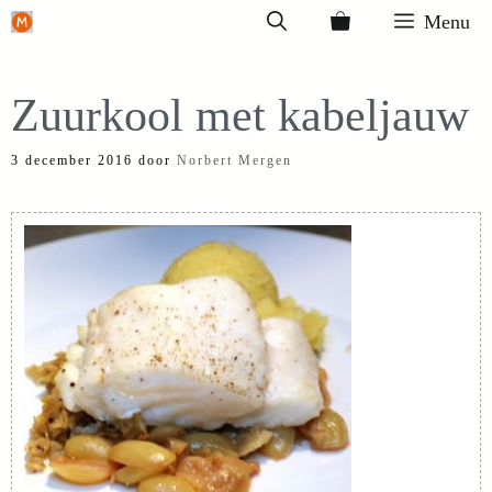
Ga
Menu
naar
de
Zuurkool met kabeljauw
inhoud
3 december 2016
door
Norbert Mergen