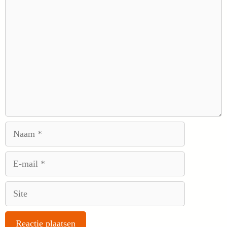
Reactie
Naam
E-
mail
Site