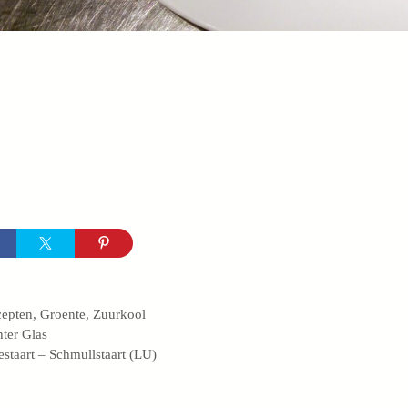
egorieën
cepten
,
Groente
,
Zuurkool
ter Glas
estaart – Schmullstaart (LU)