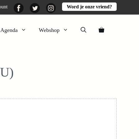
Facebook
Twitter
Instagram
ount
Word je onze vriend?
Agenda
Webshop
Veluwezomer
Aarde en mest
LU)
Activiteiten
Boeken
Mooi
Lekker