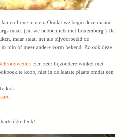
 Jan en Irene te eten. Omdat we begin deze maand
rgs maal. (Ja, we hebben iets met Luxemburg.) De
ken, maar staat, net als bijvoorbeeld de
jn in min of meer andere vorm bekend. Zo ook deze
Schro
n
dweiler
. Een zeer bijzondere winkel met
boek te koop, niet in de laatste plaats omdat een
tv-kok.
aart
.
hartstikke leuk!