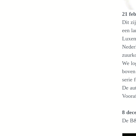
21 fe
Dit z
een l
Luxemb
Nederl
zuurk
We lo
boven 
serie 
De au
Voora
8 dec
De B&B