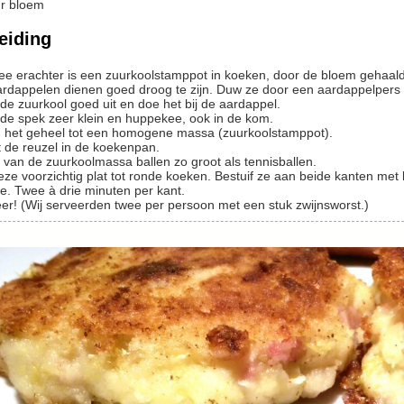
r
bloem
eiding
idee erachter is een zuurkoolstamppot in koeken, door de bloem gehaald
aardappelen dienen goed droog te zijn. Duw ze door een aardappelpers
p de zuurkool goed uit en doe het bij de aardappel.
d de spek zeer klein en huppekee, ook in de kom.
g het geheel tot een homogene massa (zuurkoolstamppot).
t de reuzel in de koekenpan.
k van de zuurkoolmassa ballen zo groot als tennisballen.
deze voorzichtig plat tot ronde koeken. Bestuif ze aan beide kanten met
ze. Twee à drie minuten per kant.
eer! (Wij serveerden twee per persoon met een stuk zwijnsworst.)