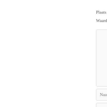
Plaats
Waard
Reacti
Naam
E-