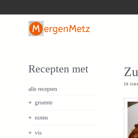
Ga
naar
de
inhoud
Recepten met
Zu
26 feb
alle recepten
groente
noten
vis