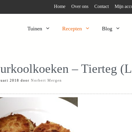
Home
Over ons
Contact
Mijn acc
Tuinen
Recepten
Blog
Heesters
Bijzonder en apart
Klimplanten
Kruiden
urkoolkoeken – Tierteg (
Kruiden
Peulgroenten
ruari 2018
door
Norbert Mergen
Moestuin
Tomaten
Verfplanten
Vruchtgewassen
Voedselbos
Wortelgroenten
Bladgroenten