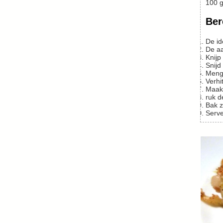
100
g
Ber
De 
De 
Knij
Snij
Men
Verhi
Maa
ruk 
Bak 
Serv