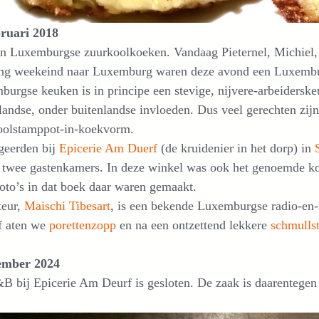
bruari 2018
ijn Luxemburgse zuurkoolkoeken. Vandaag Pieternel, Michiel,
ang weekeind naar Luxemburg waren deze avond een Luxembu
urgse keuken is in principe een stevige, nijvere-arbeiderskeu
andse, onder buitenlandse invloeden. Dus veel gerechten zi
oolstamppot-in-koekvorm.
geerden bij
Epicerie Am Duerf
(de kruidenier in het dorp) in
twee gastenkamers. In deze winkel was ook het genoemde kook
foto’s in dat boek daar waren gemaakt.
teur,
Maischi Tibesart
, is een bekende Luxemburgse radio-en-
f aten we
porettenzopp
en na een ontzettend lekkere
schmullst
ember 2024
 bij Epicerie Am Deurf is gesloten. De zaak is daarentegen 